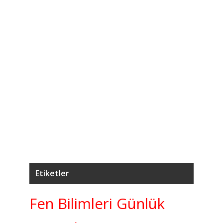
4
7.
Ağ
5
7.
K
Etiketler
Fen Bilimleri Günlük