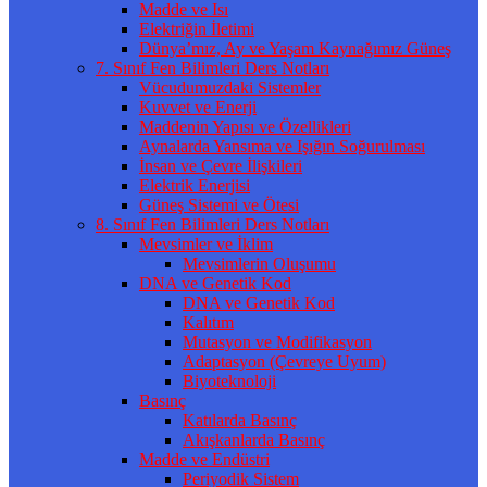
Madde ve Isı
Elektriğin İletimi
Dünya’mız, Ay ve Yaşam Kaynağımız Güneş
7. Sınıf Fen Bilimleri Ders Notları
Vücudumuzdaki Sistemler
Kuvvet ve Enerji
Maddenin Yapısı ve Özellikleri
Aynalarda Yansıma ve Işığın Soğurulması
İnsan ve Çevre İlişkileri
Elektrik Enerjisi
Güneş Sistemi ve Ötesi
8. Sınıf Fen Bilimleri Ders Notları
Mevsimler ve İklim
Mevsimlerin Oluşumu
DNA ve Genetik Kod
DNA ve Genetik Kod
Kalıtım
Mutasyon ve Modifikasyon
Adaptasyon (Çevreye Uyum)
Biyoteknoloji
Basınç
Katılarda Basınç
Akışkanlarda Basınç
Madde ve Endüstri
Periyodik Sistem