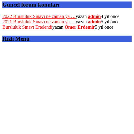
Güncel forum konuları
2022 Bursluluk Sınavı ne zaman ya …
yazan
admin
4 yıl önce
2021 Bursluluk Sınavı ne zaman ya …
yazan
admin
5 yıl önce
Bursluluk Sınavı Ertelendi
yazan
Ömer Erdemir
5 yıl önce
Hızlı Menü