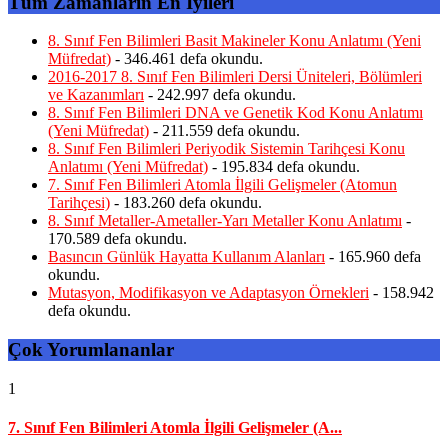
Tüm Zamanların En İyileri
8. Sınıf Fen Bilimleri Basit Makineler Konu Anlatımı (Yeni
Müfredat)
- 346.461 defa okundu.
2016-2017 8. Sınıf Fen Bilimleri Dersi Üniteleri, Bölümleri
ve Kazanımları
- 242.997 defa okundu.
8. Sınıf Fen Bilimleri DNA ve Genetik Kod Konu Anlatımı
(Yeni Müfredat)
- 211.559 defa okundu.
8. Sınıf Fen Bilimleri Periyodik Sistemin Tarihçesi Konu
Anlatımı (Yeni Müfredat)
- 195.834 defa okundu.
7. Sınıf Fen Bilimleri Atomla İlgili Gelişmeler (Atomun
Tarihçesi)
- 183.260 defa okundu.
8. Sınıf Metaller-Ametaller-Yarı Metaller Konu Anlatımı
-
170.589 defa okundu.
Basıncın Günlük Hayatta Kullanım Alanları
- 165.960 defa
okundu.
Mutasyon, Modifikasyon ve Adaptasyon Örnekleri
- 158.942
defa okundu.
Çok Yorumlananlar
1
7. Sınıf Fen Bilimleri Atomla İlgili Gelişmeler (A...