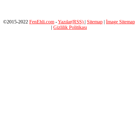
©2015-2022
FenEhli.com
-
Yazılar(RSS)
|
Sitemap
|
İmage Sitemap
|
Gizlilik Politikası