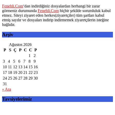
Fenehli.Com
‘dan indirdiğiniz dosyalardan herhangi bir zarar
görmeniz durumunda
Fenehli.Com
hiçbir şekilde sorumluluk kabul
etmez. Siteyi ziyaret eden herkes(ziyaretçiler) tüm şartları kabul
etmiş sayılır ve dosyaları indirip indirmemek ziyaretçilerin isteğine
bağlıdır.
Arşiv
Ağustos 2026
P
S
Ç
P
C
C
P
1
2
3
4
5
6
7
8
9
10
11
12
13
14
15
16
17
18
19
20
21
22
23
24
25
26
27
28
29
30
31
« Ara
Tavsiyelerimiz