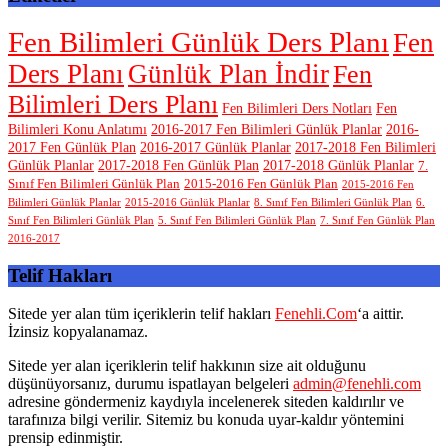
Fen Bilimleri Günlük Ders Planı
Fen
Ders Planı
Günlük Plan İndir
Fen
Bilimleri Ders Planı
Fen Bilimleri Ders Notları
Fen
Bilimleri Konu Anlatımı
2016-2017 Fen Bilimleri Günlük Planlar
2016-
2017 Fen Günlük Plan
2016-2017 Günlük Planlar
2017-2018 Fen Bilimleri
Günlük Planlar
2017-2018 Fen Günlük Plan
2017-2018 Günlük Planlar
7.
Sınıf Fen Bilimleri Günlük Plan
2015-2016 Fen Günlük Plan
2015-2016 Fen
Bilimleri Günlük Planlar
2015-2016 Günlük Planlar
8. Sınıf Fen Bilimleri Günlük Plan
6.
Sınıf Fen Bilimleri Günlük Plan
5. Sınıf Fen Bilimleri Günlük Plan
7. Sınıf Fen Günlük Plan
2016-2017
Telif Hakları
Sitede yer alan tüm içeriklerin telif hakları
Fenehli.Com
‘a aittir.
İzinsiz kopyalanamaz.
Sitede yer alan içeriklerin telif hakkının size ait olduğunu
düşünüyorsanız, durumu ispatlayan belgeleri
admin@fenehli.com
adresine göndermeniz kaydıyla incelenerek siteden kaldırılır ve
tarafınıza bilgi verilir. Sitemiz bu konuda uyar-kaldır yöntemini
prensip edinmiştir.