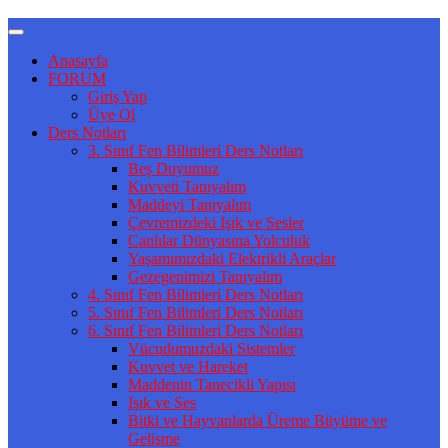
Anasayfa
FORUM
Giriş Yap
Üye Ol
Ders Notları
3. Sınıf Fen Bilimleri Ders Notları
Beş Duyumuz
Kuvveti Tanıyalım
Maddeyi Tanıyalım
Çevremizdeki Işık ve Sesler
Canlılar Dünyasına Yolculuk
Yaşamımızdaki Elektrikli Araçlar
Gezegenimizi Tanıyalım
4. Sınıf Fen Bilimleri Ders Notları
5. Sınıf Fen Bilimleri Ders Notları
6. Sınıf Fen Bilimleri Ders Notları
Vücudumuzdaki Sistemler
Kuvvet ve Hareket
Maddenin Tanecikli Yapısı
Işık ve Ses
Bitki ve Hayvanlarda Üreme Büyüme ve
Gelişme