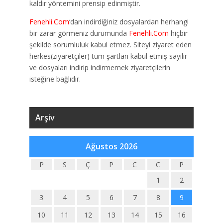
kaldır yöntemini prensip edinmiştir.
Fenehli.Com
‘dan indirdiğiniz dosyalardan herhangi
bir zarar görmeniz durumunda
Fenehli.Com
hiçbir
şekilde sorumluluk kabul etmez. Siteyi ziyaret eden
herkes(ziyaretçiler) tüm şartları kabul etmiş sayılır
ve dosyaları indirip indirmemek ziyaretçilerin
isteğine bağlıdır.
Arşiv
Ağustos 2026
P
S
Ç
P
C
C
P
1
2
3
4
5
6
7
8
9
10
11
12
13
14
15
16