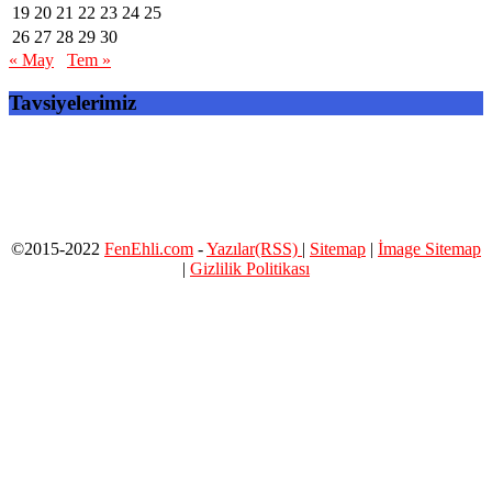
19
20
21
22
23
24
25
26
27
28
29
30
« May
Tem »
Tavsiyelerimiz
©2015-2022
FenEhli.com
-
Yazılar(RSS)
|
Sitemap
|
İmage Sitemap
|
Gizlilik Politikası