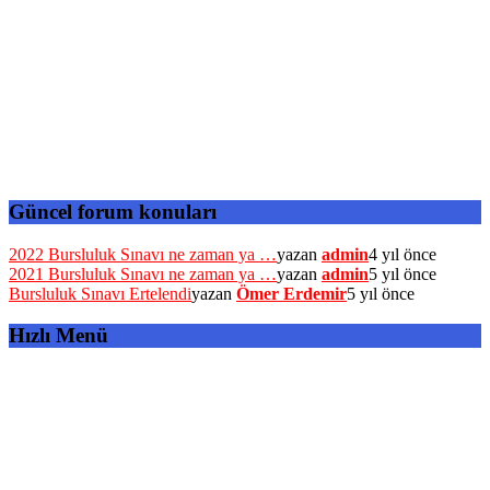
Güncel forum konuları
2022 Bursluluk Sınavı ne zaman ya …
yazan
admin
4 yıl önce
2021 Bursluluk Sınavı ne zaman ya …
yazan
admin
5 yıl önce
Bursluluk Sınavı Ertelendi
yazan
Ömer Erdemir
5 yıl önce
Hızlı Menü