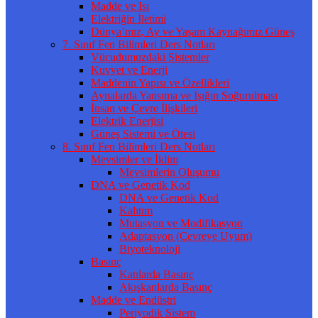
Madde ve Isı
Elektriğin İletimi
Dünya’mız, Ay ve Yaşam Kaynağımız Güneş
7. Sınıf Fen Bilimleri Ders Notları
Vücudumuzdaki Sistemler
Kuvvet ve Enerji
Maddenin Yapısı ve Özellikleri
Aynalarda Yansıma ve Işığın Soğurulması
İnsan ve Çevre İlişkileri
Elektrik Enerjisi
Güneş Sistemi ve Ötesi
8. Sınıf Fen Bilimleri Ders Notları
Mevsimler ve İklim
Mevsimlerin Oluşumu
DNA ve Genetik Kod
DNA ve Genetik Kod
Kalıtım
Mutasyon ve Modifikasyon
Adaptasyon (Çevreye Uyum)
Biyoteknoloji
Basınç
Katılarda Basınç
Akışkanlarda Basınç
Madde ve Endüstri
Periyodik Sistem