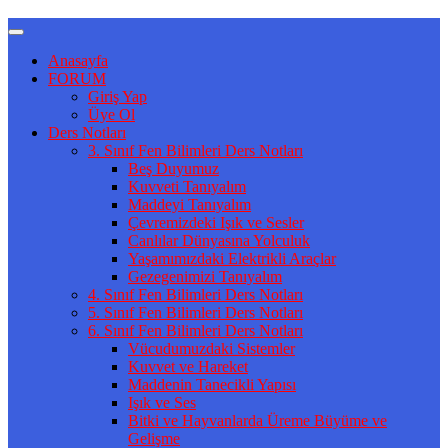
Anasayfa
FORUM
Giriş Yap
Üye Ol
Ders Notları
3. Sınıf Fen Bilimleri Ders Notları
Beş Duyumuz
Kuvveti Tanıyalım
Maddeyi Tanıyalım
Çevremizdeki Işık ve Sesler
Canlılar Dünyasına Yolculuk
Yaşamımızdaki Elektrikli Araçlar
Gezegenimizi Tanıyalım
4. Sınıf Fen Bilimleri Ders Notları
5. Sınıf Fen Bilimleri Ders Notları
6. Sınıf Fen Bilimleri Ders Notları
Vücudumuzdaki Sistemler
Kuvvet ve Hareket
Maddenin Tanecikli Yapısı
Işık ve Ses
Bitki ve Hayvanlarda Üreme Büyüme ve
Gelişme