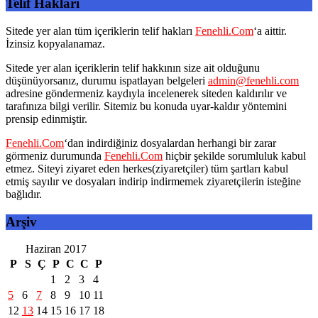
Telif Hakları
Sitede yer alan tüm içeriklerin telif hakları
Fenehli.Com
‘a aittir.
İzinsiz kopyalanamaz.
Sitede yer alan içeriklerin telif hakkının size ait olduğunu
düşünüyorsanız, durumu ispatlayan belgeleri
admin@fenehli.com
adresine göndermeniz kaydıyla incelenerek siteden kaldırılır ve
tarafınıza bilgi verilir. Sitemiz bu konuda uyar-kaldır yöntemini
prensip edinmiştir.
Fenehli.Com
‘dan indirdiğiniz dosyalardan herhangi bir zarar
görmeniz durumunda
Fenehli.Com
hiçbir şekilde sorumluluk kabul
etmez. Siteyi ziyaret eden herkes(ziyaretçiler) tüm şartları kabul
etmiş sayılır ve dosyaları indirip indirmemek ziyaretçilerin isteğine
bağlıdır.
Arşiv
Haziran 2017
P
S
Ç
P
C
C
P
1
2
3
4
5
6
7
8
9
10
11
12
13
14
15
16
17
18