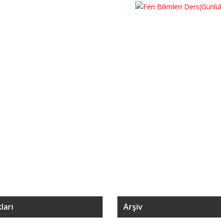
ları
Arşiv