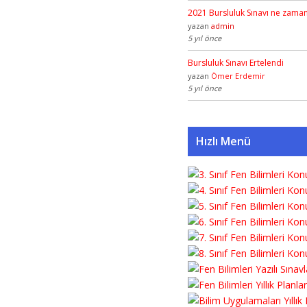
2021 Bursluluk Sınavı ne zama
yazan
admin
5 yıl önce
Bursluluk Sınavı Ertelendi
yazan
Ömer Erdemir
5 yıl önce
Hızlı Menü