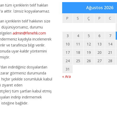
an tüm içeriklerin telif hakları
Ağustos 2026
m
‘a aittir. İzinsiz kopyalanamaz.
P
S
Ç
P
C
an içeriklerin telif hakkının size
u düşünüyorsanız, durumu
elgeleri
admin@fenehli.com
3
4
5
6
7
ndermeniz kaydıyla incelenerek
10
11
12
13
14
ılır ve tarafınıza bilgi verilir.
konuda uyar-kaldır yöntemini
17
18
19
20
21
miştir.
24
25
26
27
28
m
‘dan indirdiğiniz dosyalardan
31
r zarar görmeniz durumunda
« Ara
m
hiçbir şekilde sorumluluk kabul
i ziyaret eden
etçiler) tüm şartları kabul etmiş
osyaları indirip indirmemek
n isteğine bağlıdır.