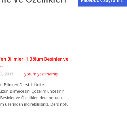
Facebook Sayfamız
 Fen Bilimleri 1.Bölüm Besinler ve
eri
12, 2015
yorum yazılmamış
en Bilimleri Dersi 1. Ünite:
zun Bilmecesini Çözelim ünitesinin
Besinler ve Özellikleri ders notunu
om üzerinden indirebilirsiniz. Ders notu