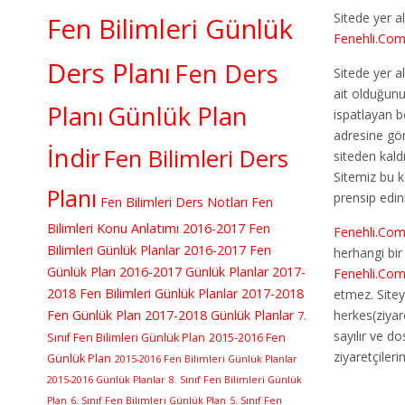
Sitede yer al
Fen Bilimleri Günlük
Fenehli.Co
Ders Planı
Fen Ders
Sitede yer al
ait olduğun
Planı
Günlük Plan
ispatlayan b
adresine gö
İndir
Fen Bilimleri Ders
siteden kaldır
Sitemiz bu 
Planı
prensip edin
Fen Bilimleri Ders Notları
Fen
Bilimleri Konu Anlatımı
2016-2017 Fen
Fenehli.Co
Bilimleri Günlük Planlar
2016-2017 Fen
herhangi bi
Günlük Plan
2016-2017 Günlük Planlar
2017-
Fenehli.Co
2018 Fen Bilimleri Günlük Planlar
2017-2018
etmez. Sitey
Fen Günlük Plan
2017-2018 Günlük Planlar
herkes(ziyar
7.
sayılır ve d
Sınıf Fen Bilimleri Günlük Plan
2015-2016 Fen
ziyaretçileri
Günlük Plan
2015-2016 Fen Bilimleri Günlük Planlar
2015-2016 Günlük Planlar
8. Sınıf Fen Bilimleri Günlük
Plan
6. Sınıf Fen Bilimleri Günlük Plan
5. Sınıf Fen