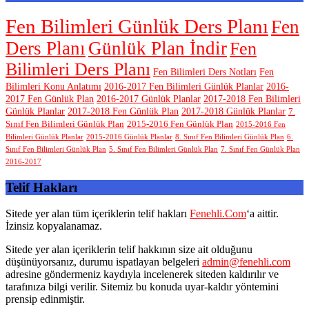
Fen Bilimleri Günlük Ders Planı
Fen
Ders Planı
Günlük Plan İndir
Fen
Bilimleri Ders Planı
Fen Bilimleri Ders Notları
Fen
Bilimleri Konu Anlatımı
2016-2017 Fen Bilimleri Günlük Planlar
2016-
2017 Fen Günlük Plan
2016-2017 Günlük Planlar
2017-2018 Fen Bilimleri
Günlük Planlar
2017-2018 Fen Günlük Plan
2017-2018 Günlük Planlar
7.
Sınıf Fen Bilimleri Günlük Plan
2015-2016 Fen Günlük Plan
2015-2016 Fen
Bilimleri Günlük Planlar
2015-2016 Günlük Planlar
8. Sınıf Fen Bilimleri Günlük Plan
6.
Sınıf Fen Bilimleri Günlük Plan
5. Sınıf Fen Bilimleri Günlük Plan
7. Sınıf Fen Günlük Plan
2016-2017
Telif Hakları
Sitede yer alan tüm içeriklerin telif hakları
Fenehli.Com
‘a aittir.
İzinsiz kopyalanamaz.
Sitede yer alan içeriklerin telif hakkının size ait olduğunu
düşünüyorsanız, durumu ispatlayan belgeleri
admin@fenehli.com
adresine göndermeniz kaydıyla incelenerek siteden kaldırılır ve
tarafınıza bilgi verilir. Sitemiz bu konuda uyar-kaldır yöntemini
prensip edinmiştir.