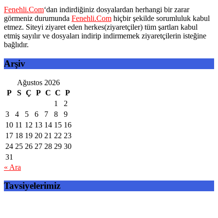
Fenehli.Com
‘dan indirdiğiniz dosyalardan herhangi bir zarar
görmeniz durumunda
Fenehli.Com
hiçbir şekilde sorumluluk kabul
etmez. Siteyi ziyaret eden herkes(ziyaretçiler) tüm şartları kabul
etmiş sayılır ve dosyaları indirip indirmemek ziyaretçilerin isteğine
bağlıdır.
Arşiv
Ağustos 2026
P
S
Ç
P
C
C
P
1
2
3
4
5
6
7
8
9
10
11
12
13
14
15
16
17
18
19
20
21
22
23
24
25
26
27
28
29
30
31
« Ara
Tavsiyelerimiz