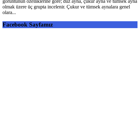
görüntünün özelliklerine göre; düz ayna, çukur ayna ve tümsek ayna
olmak üzere üç grupta incelenir. Çukur ve tümsek aynalara genel
olara...
Facebook Sayfamız