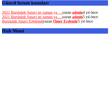
Güncel forum konuları
2022 Bursluluk Sınavı ne zaman ya …
yazan
admin
4 yıl önce
2021 Bursluluk Sınavı ne zaman ya …
yazan
admin
5 yıl önce
Bursluluk Sınavı Ertelendi
yazan
Ömer Erdemir
5 yıl önce
Hızlı Menü