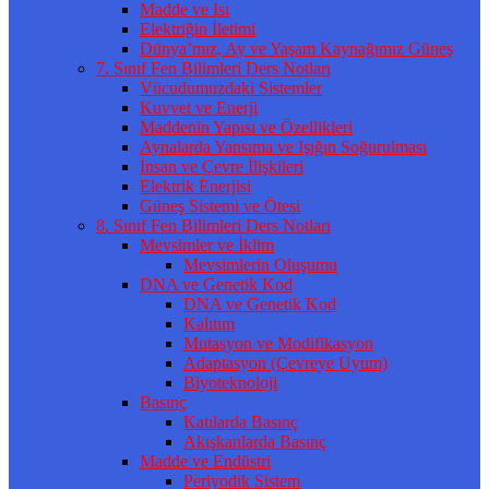
Madde ve Isı
Elektriğin İletimi
Dünya’mız, Ay ve Yaşam Kaynağımız Güneş
7. Sınıf Fen Bilimleri Ders Notları
Vücudumuzdaki Sistemler
Kuvvet ve Enerji
Maddenin Yapısı ve Özellikleri
Aynalarda Yansıma ve Işığın Soğurulması
İnsan ve Çevre İlişkileri
Elektrik Enerjisi
Güneş Sistemi ve Ötesi
8. Sınıf Fen Bilimleri Ders Notları
Mevsimler ve İklim
Mevsimlerin Oluşumu
DNA ve Genetik Kod
DNA ve Genetik Kod
Kalıtım
Mutasyon ve Modifikasyon
Adaptasyon (Çevreye Uyum)
Biyoteknoloji
Basınç
Katılarda Basınç
Akışkanlarda Basınç
Madde ve Endüstri
Periyodik Sistem