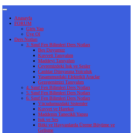
Anasayfa
FORUM
Giriş Yap
Üye Ol
Ders Notları
3. Sınıf Fen Bilimleri Ders Notları
Beş Duyumuz
Kuvveti Tanıyalım
Maddeyi Tanıyalım
Çevremizdeki Işık ve Sesler
Canlılar Dünyasına Yolculuk
Yaşamımızdaki Elektrikli Araçlar
Gezegenimizi Tanıyalım
4. Sınıf Fen Bilimleri Ders Notları
5. Sınıf Fen Bilimleri Ders Notları
6. Sınıf Fen Bilimleri Ders Notları
Vücudumuzdaki Sistemler
Kuvvet ve Hareket
Maddenin Tanecikli Yapısı
Işık ve Ses
Bitki ve Hayvanlarda Üreme Büyüme ve
Gelişme