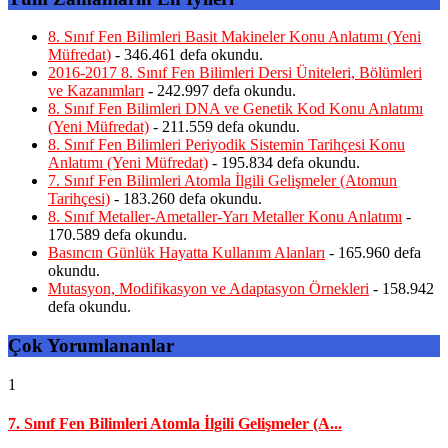
8. Sınıf Fen Bilimleri Basit Makineler Konu Anlatımı (Yeni
Müfredat)
- 346.461 defa okundu.
2016-2017 8. Sınıf Fen Bilimleri Dersi Üniteleri, Bölümleri
ve Kazanımları
- 242.997 defa okundu.
8. Sınıf Fen Bilimleri DNA ve Genetik Kod Konu Anlatımı
(Yeni Müfredat)
- 211.559 defa okundu.
8. Sınıf Fen Bilimleri Periyodik Sistemin Tarihçesi Konu
Anlatımı (Yeni Müfredat)
- 195.834 defa okundu.
7. Sınıf Fen Bilimleri Atomla İlgili Gelişmeler (Atomun
Tarihçesi)
- 183.260 defa okundu.
8. Sınıf Metaller-Ametaller-Yarı Metaller Konu Anlatımı
-
170.589 defa okundu.
Basıncın Günlük Hayatta Kullanım Alanları
- 165.960 defa
okundu.
Mutasyon, Modifikasyon ve Adaptasyon Örnekleri
- 158.942
defa okundu.
Çok Yorumlananlar
1
7. Sınıf Fen Bilimleri Atomla İlgili Gelişmeler (A...