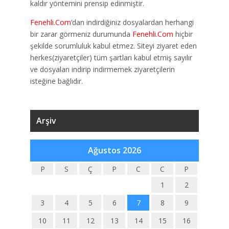
kaldır yöntemini prensip edinmiştir.
Fenehli.Com
‘dan indirdiğiniz dosyalardan herhangi
bir zarar görmeniz durumunda
Fenehli.Com
hiçbir
şekilde sorumluluk kabul etmez. Siteyi ziyaret eden
herkes(ziyaretçiler) tüm şartları kabul etmiş sayılır
ve dosyaları indirip indirmemek ziyaretçilerin
isteğine bağlıdır.
Arşiv
Ağustos 2026
P
S
Ç
P
C
C
P
1
2
3
4
5
6
7
8
9
10
11
12
13
14
15
16