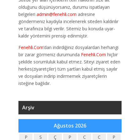
olduğunu düşünüyorsanız, durumu ispatlayan
belgeleri
admin@fenehli.com
adresine
göndermeniz kaydıyla incelenerek siteden kaldırılır
ve tarafınıza bilgi verilir. Sitemiz bu konuda uyar-
kaldır yöntemini prensip edinmiştir.
Fenehli.Com
‘dan indirdiğiniz dosyalardan herhangi
bir zarar görmeniz durumunda
Fenehli.Com
hiçbir
şekilde sorumluluk kabul etmez. Siteyi ziyaret eden
herkes(ziyaretçiler) tüm şartları kabul etmiş sayılır
ve dosyaları indirip indirmemek ziyaretçilerin
isteğine bağlıdır.
Arşiv
Ağustos 2026
P
S
Ç
P
C
C
P