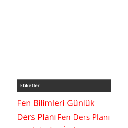
4
7.
Ağ
5
7.
K
Etiketler
Fen Bilimleri Günlük
Ders Planı
Fen Ders Planı