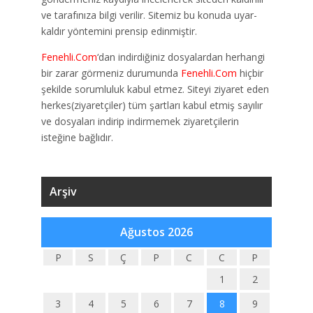
ve tarafınıza bilgi verilir. Sitemiz bu konuda uyar-
kaldır yöntemini prensip edinmiştir.
Fenehli.Com
‘dan indirdiğiniz dosyalardan herhangi
bir zarar görmeniz durumunda
Fenehli.Com
hiçbir
şekilde sorumluluk kabul etmez. Siteyi ziyaret eden
herkes(ziyaretçiler) tüm şartları kabul etmiş sayılır
ve dosyaları indirip indirmemek ziyaretçilerin
isteğine bağlıdır.
Arşiv
Ağustos 2026
P
S
Ç
P
C
C
P
1
2
3
4
5
6
7
8
9