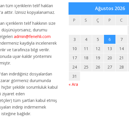
an tüm içeriklerin telif hakları
Ağustos 2026
m
‘a aittir. İzinsiz kopyalanamaz.
P
S
Ç
P
C
an içeriklerin telif hakkının size
u düşünüyorsanız, durumu
elgeleri
admin@fenehli.com
3
4
5
6
7
ndermeniz kaydıyla incelenerek
10
11
12
13
14
ılır ve tarafınıza bilgi verilir.
konuda uyar-kaldır yöntemini
17
18
19
20
21
miştir.
24
25
26
27
28
m
‘dan indirdiğiniz dosyalardan
31
r zarar görmeniz durumunda
« Ara
m
hiçbir şekilde sorumluluk kabul
i ziyaret eden
etçiler) tüm şartları kabul etmiş
osyaları indirip indirmemek
n isteğine bağlıdır.