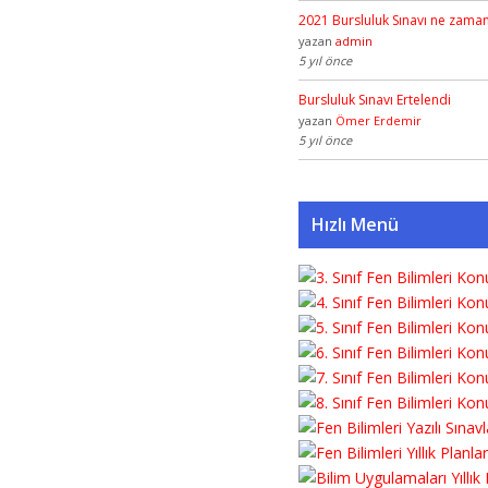
2021 Bursluluk Sınavı ne zama
yazan
admin
5 yıl önce
Bursluluk Sınavı Ertelendi
yazan
Ömer Erdemir
5 yıl önce
Hızlı Menü