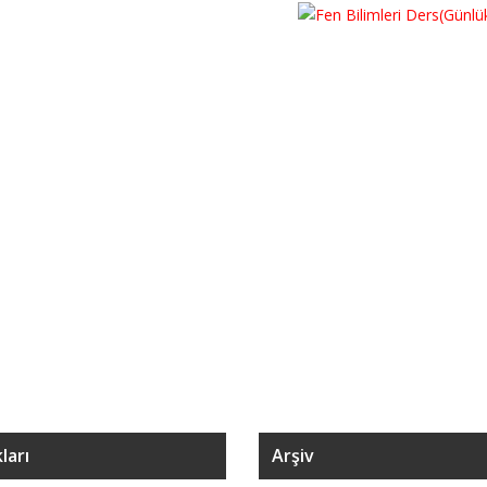
ları
Arşiv