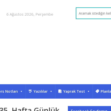
6 Ağustos 2026, Perşembe
rs Notları
Yazılılar
Yaprak Test
Planl
i 35. Hafta Günlük