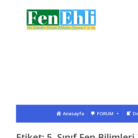
Anasayfa
FORUM
De
Etiket:
5. Sınıf Fen Bilimler