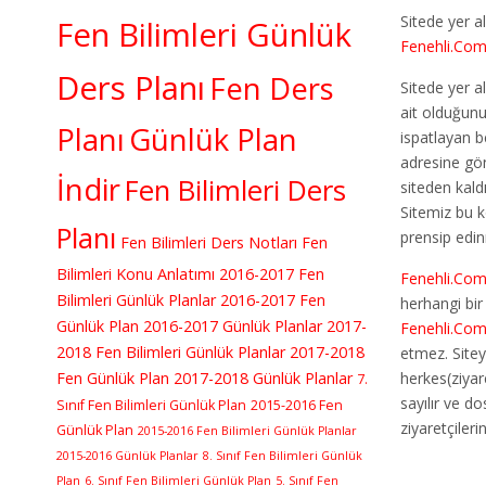
Sitede yer al
Fen Bilimleri Günlük
Fenehli.Co
Ders Planı
Fen Ders
Sitede yer al
ait olduğun
Planı
Günlük Plan
ispatlayan b
adresine gö
İndir
Fen Bilimleri Ders
siteden kaldır
Sitemiz bu 
Planı
prensip edin
Fen Bilimleri Ders Notları
Fen
Bilimleri Konu Anlatımı
2016-2017 Fen
Fenehli.Co
Bilimleri Günlük Planlar
2016-2017 Fen
herhangi bi
Günlük Plan
2016-2017 Günlük Planlar
2017-
Fenehli.Co
2018 Fen Bilimleri Günlük Planlar
2017-2018
etmez. Sitey
Fen Günlük Plan
2017-2018 Günlük Planlar
herkes(ziyar
7.
sayılır ve d
Sınıf Fen Bilimleri Günlük Plan
2015-2016 Fen
ziyaretçileri
Günlük Plan
2015-2016 Fen Bilimleri Günlük Planlar
2015-2016 Günlük Planlar
8. Sınıf Fen Bilimleri Günlük
Plan
6. Sınıf Fen Bilimleri Günlük Plan
5. Sınıf Fen