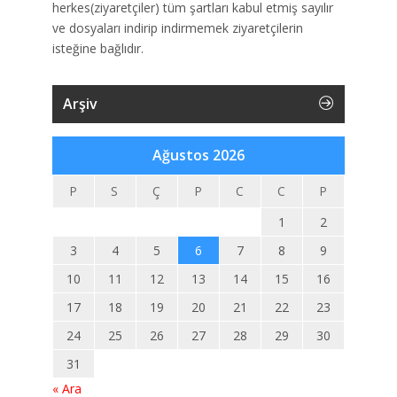
herkes(ziyaretçiler) tüm şartları kabul etmiş sayılır
ve dosyaları indirip indirmemek ziyaretçilerin
isteğine bağlıdır.
Arşiv
Ağustos 2026
P
S
Ç
P
C
C
P
1
2
3
4
5
6
7
8
9
10
11
12
13
14
15
16
17
18
19
20
21
22
23
24
25
26
27
28
29
30
31
« Ara