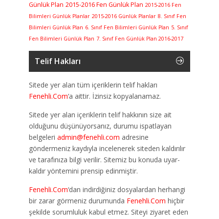
Günlük Plan
2015-2016 Fen Günlük Plan
2015-2016 Fen
Bilimleri Günlük Planlar
2015-2016 Günlük Planlar
8. Sınıf Fen
Bilimleri Günlük Plan
6. Sınıf Fen Bilimleri Günlük Plan
5. Sınıf
Fen Bilimleri Günlük Plan
7. Sınıf Fen Günlük Plan 2016-2017
Telif Hakları
Sitede yer alan tüm içeriklerin telif hakları
Fenehli.Com
‘a aittir. İzinsiz kopyalanamaz.
Sitede yer alan içeriklerin telif hakkının size ait
olduğunu düşünüyorsanız, durumu ispatlayan
belgeleri
admin@fenehli.com
adresine
göndermeniz kaydıyla incelenerek siteden kaldırılır
ve tarafınıza bilgi verilir. Sitemiz bu konuda uyar-
kaldır yöntemini prensip edinmiştir.
Fenehli.Com
‘dan indirdiğiniz dosyalardan herhangi
bir zarar görmeniz durumunda
Fenehli.Com
hiçbir
şekilde sorumluluk kabul etmez. Siteyi ziyaret eden