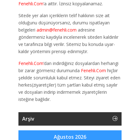
Fenehli.Com
‘a aittir. İzinsiz kopyalanamaz.
Sitede yer alan içeriklerin telif hakkının size ait
olduğunu düşünüyorsanız, durumu ispatlayan
belgeleri
admin@fenehli.com
adresine
göndermeniz kaydıyla incelenerek siteden kaldırılır
ve tarafınıza bilgi verilir. Sitemiz bu konuda uyar-
kaldır yöntemini prensip edinmiştir.
Fenehli.Com
‘dan indirdiğiniz dosyalardan herhangi
bir zarar görmeniz durumunda
Fenehli.Com
hiçbir
şekilde sorumluluk kabul etmez. Siteyi ziyaret eden
herkes(ziyaretçiler) tüm şartları kabul etmiş sayılır
ve dosyaları indirip indirmemek ziyaretçilerin
isteğine bağlıdır.
Arşiv
Ağustos 2026