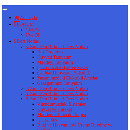
Anasayfa
FORUM
Giriş Yap
Üye Ol
Ders Notları
3. Sınıf Fen Bilimleri Ders Notları
Beş Duyumuz
Kuvveti Tanıyalım
Maddeyi Tanıyalım
Çevremizdeki Işık ve Sesler
Canlılar Dünyasına Yolculuk
Yaşamımızdaki Elektrikli Araçlar
Gezegenimizi Tanıyalım
4. Sınıf Fen Bilimleri Ders Notları
5. Sınıf Fen Bilimleri Ders Notları
6. Sınıf Fen Bilimleri Ders Notları
Vücudumuzdaki Sistemler
Kuvvet ve Hareket
Maddenin Tanecikli Yapısı
Işık ve Ses
Bitki ve Hayvanlarda Üreme Büyüme ve