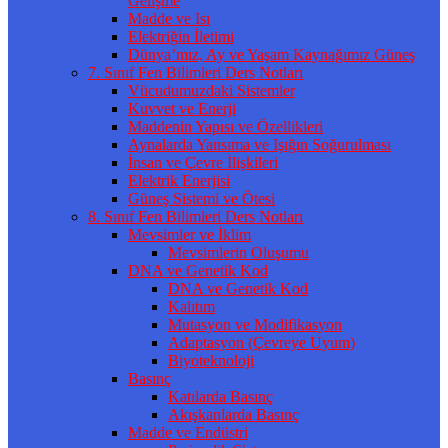
Gelişme
Madde ve Isı
Elektriğin İletimi
Dünya’mız, Ay ve Yaşam Kaynağımız Güneş
7. Sınıf Fen Bilimleri Ders Notları
Vücudumuzdaki Sistemler
Kuvvet ve Enerji
Maddenin Yapısı ve Özellikleri
Aynalarda Yansıma ve Işığın Soğurulması
İnsan ve Çevre İlişkileri
Elektrik Enerjisi
Güneş Sistemi ve Ötesi
8. Sınıf Fen Bilimleri Ders Notları
Mevsimler ve İklim
Mevsimlerin Oluşumu
DNA ve Genetik Kod
DNA ve Genetik Kod
Kalıtım
Mutasyon ve Modifikasyon
Adaptasyon (Çevreye Uyum)
Biyoteknoloji
Basınç
Katılarda Basınç
Akışkanlarda Basınç
Madde ve Endüstri