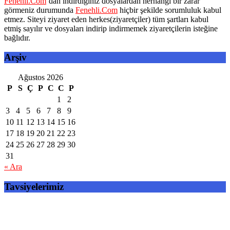
Fenehli.Com
‘dan indirdiğiniz dosyalardan herhangi bir zarar
görmeniz durumunda
Fenehli.Com
hiçbir şekilde sorumluluk kabul
etmez. Siteyi ziyaret eden herkes(ziyaretçiler) tüm şartları kabul
etmiş sayılır ve dosyaları indirip indirmemek ziyaretçilerin isteğine
bağlıdır.
Arşiv
Ağustos 2026
P
S
Ç
P
C
C
P
1
2
3
4
5
6
7
8
9
10
11
12
13
14
15
16
17
18
19
20
21
22
23
24
25
26
27
28
29
30
31
« Ara
Tavsiyelerimiz