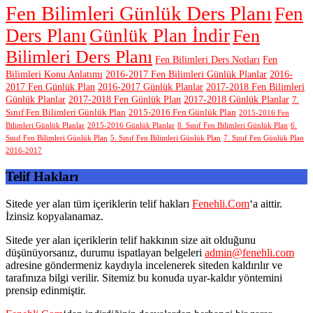
Fen Bilimleri Günlük Ders Planı
Fen
Ders Planı
Günlük Plan İndir
Fen
Bilimleri Ders Planı
Fen Bilimleri Ders Notları
Fen
Bilimleri Konu Anlatımı
2016-2017 Fen Bilimleri Günlük Planlar
2016-
2017 Fen Günlük Plan
2016-2017 Günlük Planlar
2017-2018 Fen Bilimleri
Günlük Planlar
2017-2018 Fen Günlük Plan
2017-2018 Günlük Planlar
7.
Sınıf Fen Bilimleri Günlük Plan
2015-2016 Fen Günlük Plan
2015-2016 Fen
Bilimleri Günlük Planlar
2015-2016 Günlük Planlar
8. Sınıf Fen Bilimleri Günlük Plan
6.
Sınıf Fen Bilimleri Günlük Plan
5. Sınıf Fen Bilimleri Günlük Plan
7. Sınıf Fen Günlük Plan
2016-2017
Telif Hakları
Sitede yer alan tüm içeriklerin telif hakları
Fenehli.Com
‘a aittir.
İzinsiz kopyalanamaz.
Sitede yer alan içeriklerin telif hakkının size ait olduğunu
düşünüyorsanız, durumu ispatlayan belgeleri
admin@fenehli.com
adresine göndermeniz kaydıyla incelenerek siteden kaldırılır ve
tarafınıza bilgi verilir. Sitemiz bu konuda uyar-kaldır yöntemini
prensip edinmiştir.