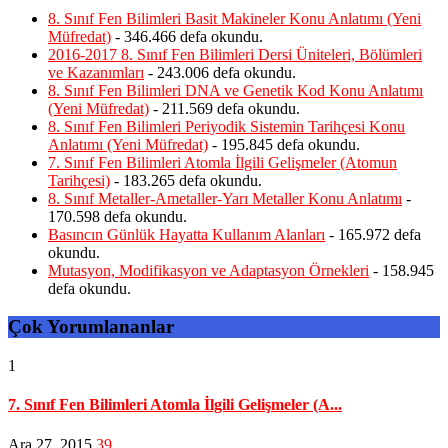
8. Sınıf Fen Bilimleri Basit Makineler Konu Anlatımı (Yeni
Müfredat)
- 346.466 defa okundu.
2016-2017 8. Sınıf Fen Bilimleri Dersi Üniteleri, Bölümleri
ve Kazanımları
- 243.006 defa okundu.
8. Sınıf Fen Bilimleri DNA ve Genetik Kod Konu Anlatımı
(Yeni Müfredat)
- 211.569 defa okundu.
8. Sınıf Fen Bilimleri Periyodik Sistemin Tarihçesi Konu
Anlatımı (Yeni Müfredat)
- 195.845 defa okundu.
7. Sınıf Fen Bilimleri Atomla İlgili Gelişmeler (Atomun
Tarihçesi)
- 183.265 defa okundu.
8. Sınıf Metaller-Ametaller-Yarı Metaller Konu Anlatımı
-
170.598 defa okundu.
Basıncın Günlük Hayatta Kullanım Alanları
- 165.972 defa
okundu.
Mutasyon, Modifikasyon ve Adaptasyon Örnekleri
- 158.945
defa okundu.
Çok Yorumlananlar
1
7. Sınıf Fen Bilimleri Atomla İlgili Gelişmeler (A...
Ara 27, 2015
39