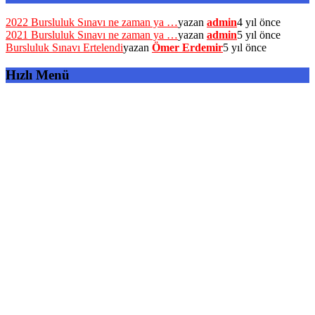
2022 Bursluluk Sınavı ne zaman ya …
yazan
admin
4 yıl önce
2021 Bursluluk Sınavı ne zaman ya …
yazan
admin
5 yıl önce
Bursluluk Sınavı Ertelendi
yazan
Ömer Erdemir
5 yıl önce
Hızlı Menü