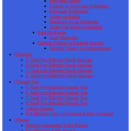
Periyodik Sistem
Fiziksel ve Kimyasal Değişimler
Kimyasal Tepkimeler
Asitler ve Bazlar
Maddenin Isı ile Etkileşimi
Türkiye'de Kimya Endüstrisi
Basit Makineler
Basit Makineler
Elektrik Yükleri ve Elektrik Enerjisi
Elektrik Yükleri ve Elektriklenme
Yazılılar
5. Sınıf Fen Bilimleri Yazılı Sınavlar
6. Sınıf Fen Bilimleri Yazılı Sınavlar
7. Sınıf Fen Bilimleri Yazılı Sınavlar
8. Sınıf Fen Bilimleri Yazılı Sınavlar
Yaprak Test
5. Sınıf Fen Bilimleri Yaprak Test
6. Sınıf Fen Bilimleri Yaprak Test
7. Sınıf Fen Bilimleri Yaprak Test
8. Sınıf Fen Bilimleri Yaprak Test
Çıkmış Sorular
Fen Bilimleri Ders ve Çalışma Kitabı Cevapları
Planlar
Bilim Uygulamaları Yıllık Planlar
Fen Bilimleri Yıllık Planlar