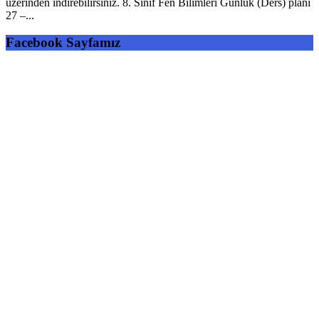
üzerinden indirebilirsiniz. 8. Sınıf Fen Bilimleri Günlük (Ders) planı
27 –...
Facebook Sayfamız