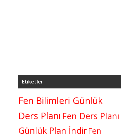
Ağ
5
7.
K
Etiketler
Fen Bilimleri Günlük
Ders Planı
Fen Ders Planı
Günlük Plan İndir
Fen