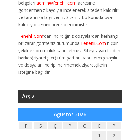
belgeleri
admin@fenehli.com
adresine
göndermeniz kaydıyla incelenerek siteden kaldırılır
ve tarafınıza bilgi verilir. Sitemiz bu konuda uyar-
kaldır yöntemini prensip edinmiştir.
Fenehli.Com
‘dan indirdiğiniz dosyalardan herhangi
bir zarar görmeniz durumunda
Fenehli.Com
hiçbir
şekilde sorumluluk kabul etmez. Siteyi ziyaret eden
herkes(ziyaretçiler) tüm şartları kabul etmiş sayılır
ve dosyaları indirip indirmemek ziyaretçilerin
isteğine bağlıdır.
Arşiv
Ağustos 2026
P
S
Ç
P
C
C
P
1
2