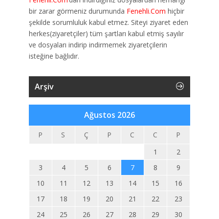
bir zarar görmeniz durumunda
Fenehli.Com
hiçbir
şekilde sorumluluk kabul etmez. Siteyi ziyaret eden
herkes(ziyaretçiler) tüm şartları kabul etmiş sayılır
ve dosyaları indirip indirmemek ziyaretçilerin
isteğine bağlıdır.
Arşiv
Ağustos 2026
P
S
Ç
P
C
C
P
1
2
3
4
5
6
7
8
9
10
11
12
13
14
15
16
17
18
19
20
21
22
23
24
25
26
27
28
29
30