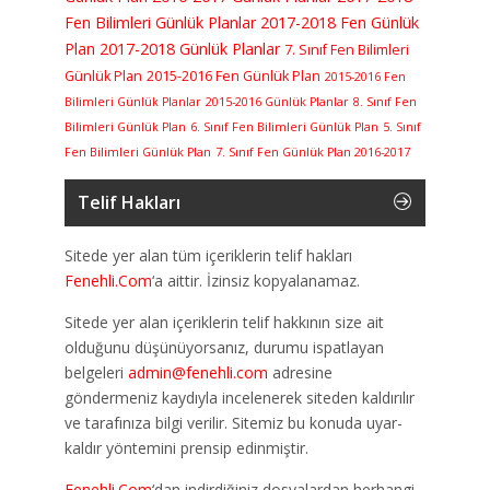
Fen Bilimleri Günlük Planlar
2017-2018 Fen Günlük
Plan
2017-2018 Günlük Planlar
7. Sınıf Fen Bilimleri
Günlük Plan
2015-2016 Fen Günlük Plan
2015-2016 Fen
Bilimleri Günlük Planlar
2015-2016 Günlük Planlar
8. Sınıf Fen
Bilimleri Günlük Plan
6. Sınıf Fen Bilimleri Günlük Plan
5. Sınıf
Fen Bilimleri Günlük Plan
7. Sınıf Fen Günlük Plan 2016-2017
Telif Hakları
Sitede yer alan tüm içeriklerin telif hakları
Fenehli.Com
‘a aittir. İzinsiz kopyalanamaz.
Sitede yer alan içeriklerin telif hakkının size ait
olduğunu düşünüyorsanız, durumu ispatlayan
belgeleri
admin@fenehli.com
adresine
göndermeniz kaydıyla incelenerek siteden kaldırılır
ve tarafınıza bilgi verilir. Sitemiz bu konuda uyar-
kaldır yöntemini prensip edinmiştir.
Fenehli.Com
‘dan indirdiğiniz dosyalardan herhangi