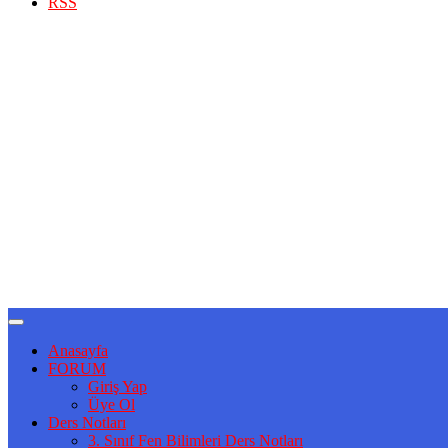
RSS
Anasayfa
FORUM
Giriş Yap
Üye Ol
Ders Notları
3. Sınıf Fen Bilimleri Ders Notları