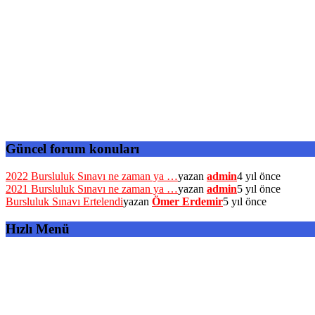
Güncel forum konuları
2022 Bursluluk Sınavı ne zaman ya …
yazan
admin
4 yıl önce
2021 Bursluluk Sınavı ne zaman ya …
yazan
admin
5 yıl önce
Bursluluk Sınavı Ertelendi
yazan
Ömer Erdemir
5 yıl önce
Hızlı Menü