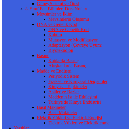
Güneş Sistemi ve Ötesi
8. Sınıf Fen Bilimleri Ders Notları
Mevsimler ve İklim
Mevsimlerin Oluşumu
DNA ve Genetik Kod
DNA ve Genetik Kod
Kalıtım
Mutasyon ve Modifikasyon
Adaptasyon (Çevreye Uyum)
Biyoteknoloji
Basınç
Katılarda Basınç
Akışkanlarda Basınç
Madde ve Endüstri
Periyodik Sistem
Fiziksel ve Kimyasal Değişimler
Kimyasal Tepkimeler
Asitler ve Bazlar
Maddenin Isı ile Etkileşimi
Türkiye'de Kimya Endüstrisi
Basit Makineler
Basit Makineler
Elektrik Yükleri ve Elektrik Enerjisi
Elektrik Yükleri ve Elektriklenme
Yazılılar