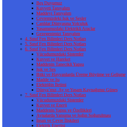
Beş Duyumuz
Kuvveti Tanıyalım
Maddeyi Tanıyalım
Çevremizdeki Işık ve Sesler
Canlılar Dünyasına Yolculuk
Yaşamımızdaki Elektrikli Araçlar
Gezegenimizi Tanıyalım
4. Sınıf Fen Bilimleri Ders Notları
5. Sınıf Fen Bilimleri Ders Notları
6. Sınıf Fen Bilimleri Ders Notları
Vücudumuzdaki Sistemler
Kuvvet ve Hareket
Maddenin Tanecikli Yapısı
Işık ve Ses
Bitki ve Hayvanlarda Üreme Büyüme ve Gelişme
Madde ve Isı
Elektriğin İletimi
Dünya’mız, Ay ve Yaşam Kaynağımız Güneş
7. Sınıf Fen Bilimleri Ders Notları
Vücudumuzdaki Sistemler
Kuvvet ve Enerji
Maddenin Yapısı ve Özellikleri
Aynalarda Yansıma ve Işığın Soğurulması
İnsan ve Çevre İlişkileri
Elektrik Enerjisi