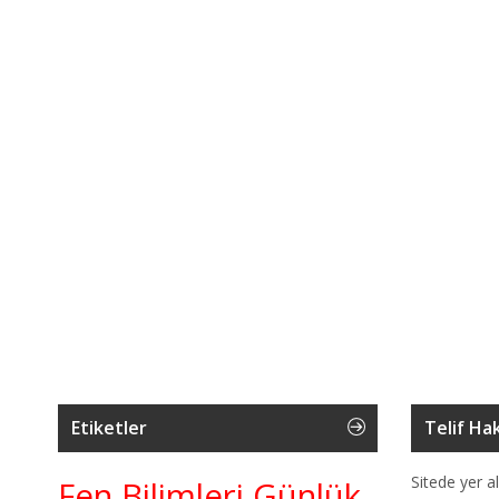
Etiketler
Telif Hak
Sitede yer al
Fen Bilimleri Günlük