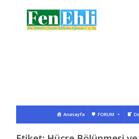
Anasayfa
FORUM
De
Etiket:
Hücre Bölünmesi ve 