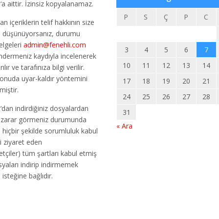
m
‘a aittir. İzinsiz kopyalanamaz.
P
S
Ç
P
C
an içeriklerin telif hakkının size
u düşünüyorsanız, durumu
elgeleri
admin@fenehli.com
3
4
5
6
7
ndermeniz kaydıyla incelenerek
10
11
12
13
14
ılır ve tarafınıza bilgi verilir.
konuda uyar-kaldır yöntemini
17
18
19
20
21
miştir.
24
25
26
27
28
m
‘dan indirdiğiniz dosyalardan
31
r zarar görmeniz durumunda
« Ara
m
hiçbir şekilde sorumluluk kabul
i ziyaret eden
etçiler) tüm şartları kabul etmiş
osyaları indirip indirmemek
n isteğine bağlıdır.