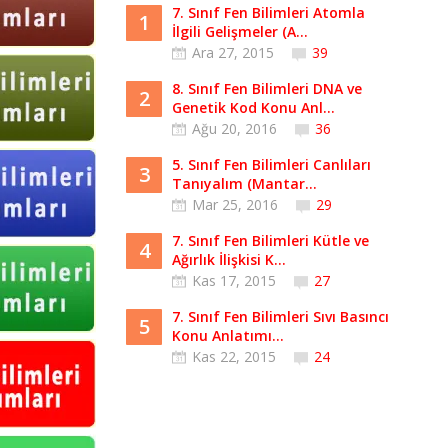
7. Sınıf Fen Bilimleri Atomla
1
İlgili Gelişmeler (A...
Ara 27, 2015
39
8. Sınıf Fen Bilimleri DNA ve
2
Genetik Kod Konu Anl...
Ağu 20, 2016
36
5. Sınıf Fen Bilimleri Canlıları
3
Tanıyalım (Mantar...
Mar 25, 2016
29
7. Sınıf Fen Bilimleri Kütle ve
4
Ağırlık İlişkisi K...
Kas 17, 2015
27
7. Sınıf Fen Bilimleri Sıvı Basıncı
5
Konu Anlatımı...
Kas 22, 2015
24