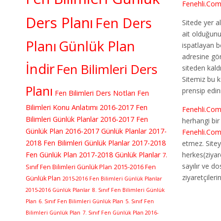
Fenehli.Co
Ders Planı
Fen Ders
Sitede yer al
ait olduğun
Planı
Günlük Plan
ispatlayan b
adresine gö
İndir
Fen Bilimleri Ders
siteden kaldır
Sitemiz bu 
Planı
prensip edin
Fen Bilimleri Ders Notları
Fen
Bilimleri Konu Anlatımı
2016-2017 Fen
Fenehli.Co
Bilimleri Günlük Planlar
2016-2017 Fen
herhangi bi
Günlük Plan
2016-2017 Günlük Planlar
2017-
Fenehli.Co
2018 Fen Bilimleri Günlük Planlar
2017-2018
etmez. Sitey
Fen Günlük Plan
2017-2018 Günlük Planlar
herkes(ziyar
7.
sayılır ve d
Sınıf Fen Bilimleri Günlük Plan
2015-2016 Fen
ziyaretçileri
Günlük Plan
2015-2016 Fen Bilimleri Günlük Planlar
2015-2016 Günlük Planlar
8. Sınıf Fen Bilimleri Günlük
Plan
6. Sınıf Fen Bilimleri Günlük Plan
5. Sınıf Fen
Bilimleri Günlük Plan
7. Sınıf Fen Günlük Plan 2016-