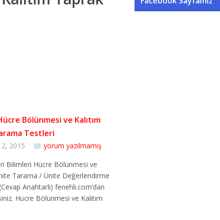
Facebook Sayfamız
 Hücre Bölünmesi ve Kalıtım
arama Testleri
 2, 2015
yorum yazılmamış
Fen Bilimleri Hücre Bölünmesi ve
nite Tarama / Ünite Değerlendirme
i(Cevap Anahtarlı) fenehli.com’dan
irsiniz. Hücre Bölünmesi ve Kalıtım