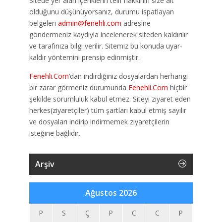
Sitede yer alan içeriklerin telif hakkının size ait
olduğunu düşünüyorsanız, durumu ispatlayan
belgeleri
admin@fenehli.com
adresine
göndermeniz kaydıyla incelenerek siteden kaldırılır
ve tarafınıza bilgi verilir. Sitemiz bu konuda uyar-
kaldır yöntemini prensip edinmiştir.
Fenehli.Com
‘dan indirdiğiniz dosyalardan herhangi
bir zarar görmeniz durumunda
Fenehli.Com
hiçbir
şekilde sorumluluk kabul etmez. Siteyi ziyaret eden
herkes(ziyaretçiler) tüm şartları kabul etmiş sayılır
ve dosyaları indirip indirmemek ziyaretçilerin
isteğine bağlıdır.
Arşiv
Ağustos 2026
P
S
Ç
P
C
C
P