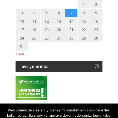
1
2
3
4
5
6
7
8
9
10
11
12
13
14
15
16
17
18
19
20
21
22
23
24
25
26
27
28
29
30
31
« Ara
Tavsiyelerimiz
Web sitemizde size en iyi deneyimi sunabilmemiz için çerezleri
kullanıyoruz. Bu siteyi kullanmaya devam ederseniz, bunu kabul