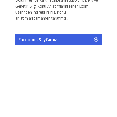
Bölünmesi ve Kalıtım ünitesinin 3.Bölüm: DNA ve
Genetik Bilgi Konu Anlatımlarını fenehli.com
üzerinden indirebilirsiniz. Konu
anlatımları tamamen tarafımd...
Facebook Sayfamız