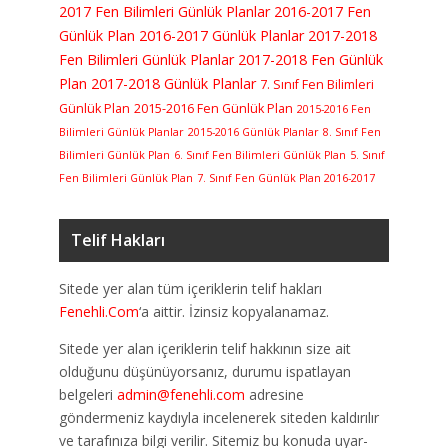
2017 Fen Bilimleri Günlük Planlar
2016-2017 Fen
Günlük Plan
2016-2017 Günlük Planlar
2017-2018
Fen Bilimleri Günlük Planlar
2017-2018 Fen Günlük
Plan
2017-2018 Günlük Planlar
7. Sınıf Fen Bilimleri
Günlük Plan
2015-2016 Fen Günlük Plan
2015-2016 Fen
Bilimleri Günlük Planlar
2015-2016 Günlük Planlar
8. Sınıf Fen
Bilimleri Günlük Plan
6. Sınıf Fen Bilimleri Günlük Plan
5. Sınıf
Fen Bilimleri Günlük Plan
7. Sınıf Fen Günlük Plan 2016-2017
Telif Hakları
Sitede yer alan tüm içeriklerin telif hakları
Fenehli.Com
‘a aittir. İzinsiz kopyalanamaz.
Sitede yer alan içeriklerin telif hakkının size ait
olduğunu düşünüyorsanız, durumu ispatlayan
belgeleri
admin@fenehli.com
adresine
göndermeniz kaydıyla incelenerek siteden kaldırılır
ve tarafınıza bilgi verilir. Sitemiz bu konuda uyar-