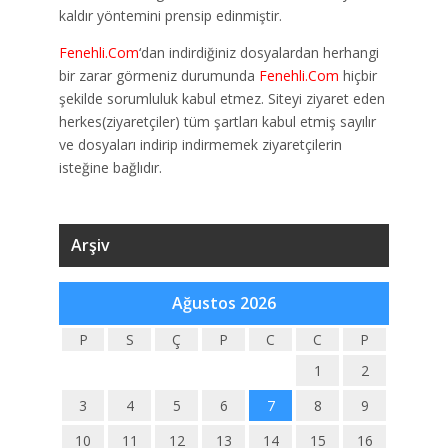
kaldır yöntemini prensip edinmiştir.
Fenehli.Com
‘dan indirdiğiniz dosyalardan herhangi
bir zarar görmeniz durumunda
Fenehli.Com
hiçbir
şekilde sorumluluk kabul etmez. Siteyi ziyaret eden
herkes(ziyaretçiler) tüm şartları kabul etmiş sayılır
ve dosyaları indirip indirmemek ziyaretçilerin
isteğine bağlıdır.
Arşiv
Ağustos 2026
P
S
Ç
P
C
C
P
1
2
3
4
5
6
7
8
9
10
11
12
13
14
15
16