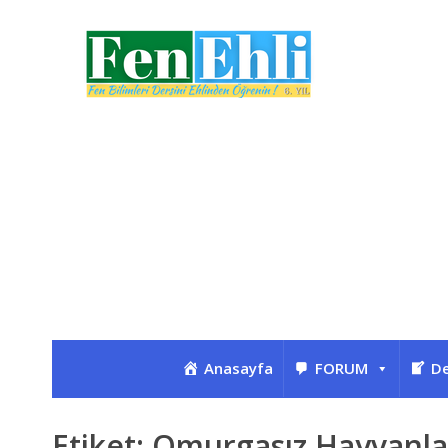
Anasayfa
FORUM
De
Etiket:
Omurgasız Hayvanla