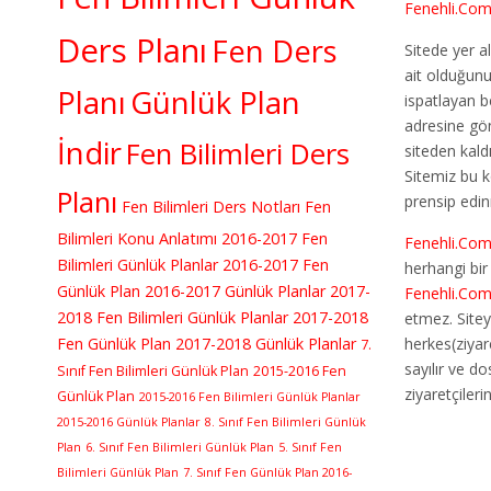
Fenehli.Co
Ders Planı
Fen Ders
Sitede yer al
ait olduğun
Planı
Günlük Plan
ispatlayan b
adresine gö
İndir
Fen Bilimleri Ders
siteden kaldır
Sitemiz bu 
Planı
prensip edin
Fen Bilimleri Ders Notları
Fen
Bilimleri Konu Anlatımı
2016-2017 Fen
Fenehli.Co
Bilimleri Günlük Planlar
2016-2017 Fen
herhangi bi
Günlük Plan
2016-2017 Günlük Planlar
2017-
Fenehli.Co
2018 Fen Bilimleri Günlük Planlar
2017-2018
etmez. Sitey
Fen Günlük Plan
2017-2018 Günlük Planlar
herkes(ziyar
7.
sayılır ve d
Sınıf Fen Bilimleri Günlük Plan
2015-2016 Fen
ziyaretçileri
Günlük Plan
2015-2016 Fen Bilimleri Günlük Planlar
2015-2016 Günlük Planlar
8. Sınıf Fen Bilimleri Günlük
Plan
6. Sınıf Fen Bilimleri Günlük Plan
5. Sınıf Fen
Bilimleri Günlük Plan
7. Sınıf Fen Günlük Plan 2016-