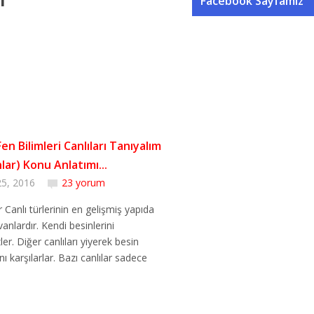
Facebook Sayfamız
 Fen Bilimleri Canlıları Tanıyalım
lar) Konu Anlatımı...
25, 2016
23 yorum
 Canlı türlerinin en gelişmiş yapıda
anlardır. Kendi besinlerini
er. Diğer canlıları yiyerek besin
ını karşılarlar. Bazı canlılar sadece