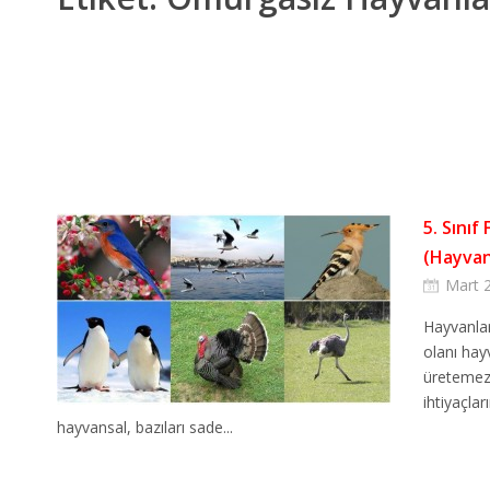
5. Sınıf
(Hayvan
Mart 
Hayvanlar
olanı hayv
üretemezl
ihtiyaçlar
hayvansal, bazıları sade...