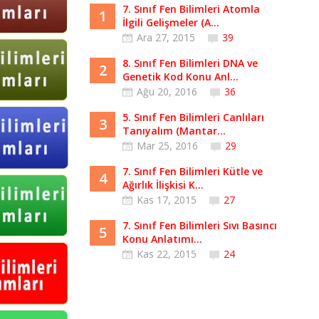
7. Sınıf Fen Bilimleri Atomla
1
İlgili Gelişmeler (A...
Ara 27, 2015
39
8. Sınıf Fen Bilimleri DNA ve
2
Genetik Kod Konu Anl...
Ağu 20, 2016
36
5. Sınıf Fen Bilimleri Canlıları
3
Tanıyalım (Mantar...
Mar 25, 2016
29
7. Sınıf Fen Bilimleri Kütle ve
4
Ağırlık İlişkisi K...
Kas 17, 2015
27
7. Sınıf Fen Bilimleri Sıvı Basıncı
5
Konu Anlatımı...
Kas 22, 2015
24