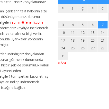
m
‘a aittir. İzinsiz kopyalanamaz.
P
S
Ç
P
C
an içeriklerin telif hakkının size
u düşünüyorsanız, durumu
elgeleri
admin@fenehli.com
3
4
5
6
7
ndermeniz kaydıyla incelenerek
10
11
12
13
14
ılır ve tarafınıza bilgi verilir.
konuda uyar-kaldır yöntemini
17
18
19
20
21
miştir.
24
25
26
27
28
m
‘dan indirdiğiniz dosyalardan
31
r zarar görmeniz durumunda
« Ara
m
hiçbir şekilde sorumluluk kabul
i ziyaret eden
etçiler) tüm şartları kabul etmiş
osyaları indirip indirmemek
n isteğine bağlıdır.