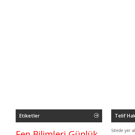
Etiketler
Telif Hak
Sitede yer al
Fen Bilimleri Günlük