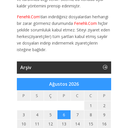
kaldır yöntemini prensip edinmiştir.
Fenehli.Com
‘dan indirdiğiniz dosyalardan herhangi
bir zarar görmeniz durumunda
Fenehli.Com
hiçbir
şekilde sorumluluk kabul etmez. Siteyi ziyaret eden
herkes(ziyaretçiler) tüm şartları kabul etmiş sayılır
ve dosyaları indirip indirmemek ziyaretçilerin
isteğine bağlıdır.
Arşiv
Ağustos 2026
P
S
Ç
P
C
C
P
1
2
3
4
5
6
7
8
9
10
11
12
13
14
15
16