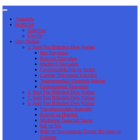
Anasayfa
FORUM
Giriş Yap
Üye Ol
Ders Notları
3. Sınıf Fen Bilimleri Ders Notları
Beş Duyumuz
Kuvveti Tanıyalım
Maddeyi Tanıyalım
Çevremizdeki Işık ve Sesler
Canlılar Dünyasına Yolculuk
Yaşamımızdaki Elektrikli Araçlar
Gezegenimizi Tanıyalım
4. Sınıf Fen Bilimleri Ders Notları
5. Sınıf Fen Bilimleri Ders Notları
6. Sınıf Fen Bilimleri Ders Notları
Vücudumuzdaki Sistemler
Kuvvet ve Hareket
Maddenin Tanecikli Yapısı
Işık ve Ses
Bitki ve Hayvanlarda Üreme Büyüme ve
Gelişme