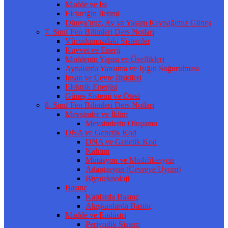
Madde ve Isı
Elektriğin İletimi
Dünya’mız, Ay ve Yaşam Kaynağımız Güneş
7. Sınıf Fen Bilimleri Ders Notları
Vücudumuzdaki Sistemler
Kuvvet ve Enerji
Maddenin Yapısı ve Özellikleri
Aynalarda Yansıma ve Işığın Soğurulması
İnsan ve Çevre İlişkileri
Elektrik Enerjisi
Güneş Sistemi ve Ötesi
8. Sınıf Fen Bilimleri Ders Notları
Mevsimler ve İklim
Mevsimlerin Oluşumu
DNA ve Genetik Kod
DNA ve Genetik Kod
Kalıtım
Mutasyon ve Modifikasyon
Adaptasyon (Çevreye Uyum)
Biyoteknoloji
Basınç
Katılarda Basınç
Akışkanlarda Basınç
Madde ve Endüstri
Periyodik Sistem