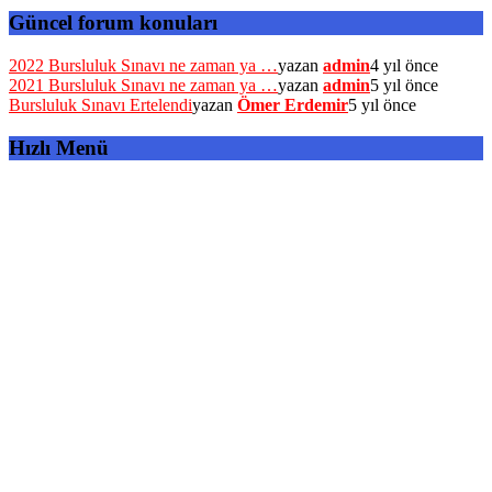
Güncel forum konuları
2022 Bursluluk Sınavı ne zaman ya …
yazan
admin
4 yıl önce
2021 Bursluluk Sınavı ne zaman ya …
yazan
admin
5 yıl önce
Bursluluk Sınavı Ertelendi
yazan
Ömer Erdemir
5 yıl önce
Hızlı Menü