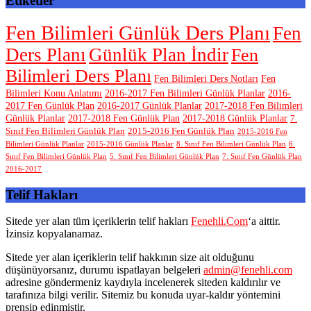
Etiketler
Fen Bilimleri Günlük Ders Planı
Fen
Ders Planı
Günlük Plan İndir
Fen
Bilimleri Ders Planı
Fen Bilimleri Ders Notları
Fen
Bilimleri Konu Anlatımı
2016-2017 Fen Bilimleri Günlük Planlar
2016-
2017 Fen Günlük Plan
2016-2017 Günlük Planlar
2017-2018 Fen Bilimleri
Günlük Planlar
2017-2018 Fen Günlük Plan
2017-2018 Günlük Planlar
7.
Sınıf Fen Bilimleri Günlük Plan
2015-2016 Fen Günlük Plan
2015-2016 Fen
Bilimleri Günlük Planlar
2015-2016 Günlük Planlar
8. Sınıf Fen Bilimleri Günlük Plan
6.
Sınıf Fen Bilimleri Günlük Plan
5. Sınıf Fen Bilimleri Günlük Plan
7. Sınıf Fen Günlük Plan
2016-2017
Telif Hakları
Sitede yer alan tüm içeriklerin telif hakları
Fenehli.Com
‘a aittir.
İzinsiz kopyalanamaz.
Sitede yer alan içeriklerin telif hakkının size ait olduğunu
düşünüyorsanız, durumu ispatlayan belgeleri
admin@fenehli.com
adresine göndermeniz kaydıyla incelenerek siteden kaldırılır ve
tarafınıza bilgi verilir. Sitemiz bu konuda uyar-kaldır yöntemini
prensip edinmiştir.