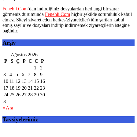
Fenehli.Com
‘dan indirdiğiniz dosyalardan herhangi bir zarar
görmeniz durumunda
Fenehli.Com
hiçbir şekilde sorumluluk kabul
etmez. Siteyi ziyaret eden herkes(ziyaretçiler) tüm şartları kabul
etmiş sayılır ve dosyaları indirip indirmemek ziyaretçilerin isteğine
bağlıdır.
Arşiv
Ağustos 2026
P
S
Ç
P
C
C
P
1
2
3
4
5
6
7
8
9
10
11
12
13
14
15
16
17
18
19
20
21
22
23
24
25
26
27
28
29
30
31
« Ara
Tavsiyelerimiz