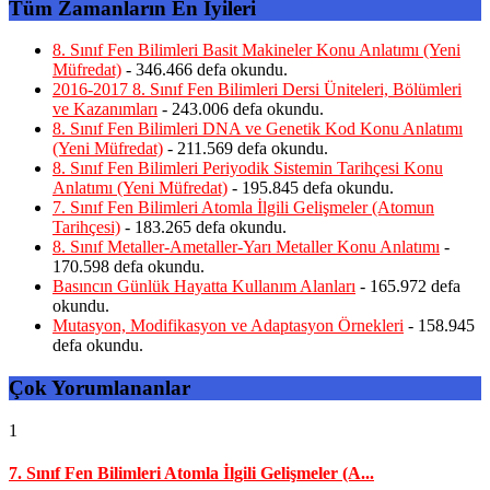
Tüm Zamanların En İyileri
8. Sınıf Fen Bilimleri Basit Makineler Konu Anlatımı (Yeni
Müfredat)
- 346.466 defa okundu.
2016-2017 8. Sınıf Fen Bilimleri Dersi Üniteleri, Bölümleri
ve Kazanımları
- 243.006 defa okundu.
8. Sınıf Fen Bilimleri DNA ve Genetik Kod Konu Anlatımı
(Yeni Müfredat)
- 211.569 defa okundu.
8. Sınıf Fen Bilimleri Periyodik Sistemin Tarihçesi Konu
Anlatımı (Yeni Müfredat)
- 195.845 defa okundu.
7. Sınıf Fen Bilimleri Atomla İlgili Gelişmeler (Atomun
Tarihçesi)
- 183.265 defa okundu.
8. Sınıf Metaller-Ametaller-Yarı Metaller Konu Anlatımı
-
170.598 defa okundu.
Basıncın Günlük Hayatta Kullanım Alanları
- 165.972 defa
okundu.
Mutasyon, Modifikasyon ve Adaptasyon Örnekleri
- 158.945
defa okundu.
Çok Yorumlananlar
1
7. Sınıf Fen Bilimleri Atomla İlgili Gelişmeler (A...