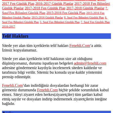
2017 Fen Günlük Plan
2016-2017 Günlük Planlar
2017-2018 Fen Bilimleri
Günlük Planlar
2017-2018 Fen Günlük Plan
2017-2018 Günlük Planlar
7.
Sınıf Fen Bilimleri Günlük Plan
2015-2016 Fen Günlük Plan
2015-2016 Fen
Bilimleri Günlük Planlar
2015-2016 Günlük Planlar
8. Sınıf Fen Bilimleri Günlük Plan
6.
Sınıf Fen Bilimleri Günlük Plan
5. Sınıf Fen Bilimleri Günlük Plan
7. Sınıf Fen Günlük Plan
2016-2017
Telif Hakları
Sitede yer alan tüm içeriklerin telif hakları
Fenehli.Com
‘a aittir.
İzinsiz kopyalanamaz.
Sitede yer alan içeriklerin telif hakkının size ait olduğunu
düşünüyorsanız, durumu ispatlayan belgeleri
admin@fenehli.com
adresine göndermeniz kaydıyla incelenerek siteden kaldırılır ve
tarafınıza bilgi verilir. Sitemiz bu konuda uyar-kaldır yöntemini
prensip edinmiştir.
Fenehli.Com
‘dan indirdiğiniz dosyalardan herhangi bir zarar
görmeniz durumunda
Fenehli.Com
hiçbir şekilde sorumluluk kabul
etmez. Siteyi ziyaret eden herkes(ziyaretçiler) tüm şartları kabul
etmiş sayılır ve dosyaları indirip indirmemek ziyaretçilerin isteğine
bağlıdır.