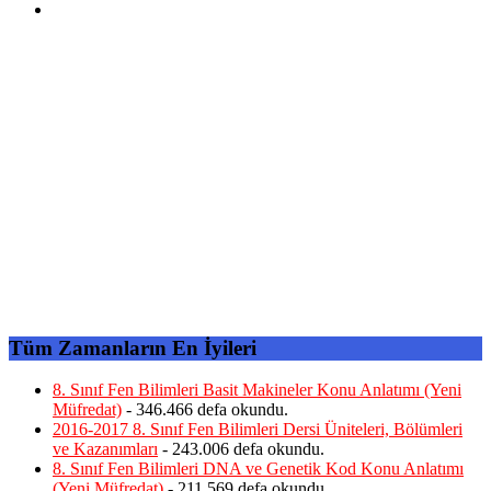
Tüm Zamanların En İyileri
8. Sınıf Fen Bilimleri Basit Makineler Konu Anlatımı (Yeni
Müfredat)
- 346.466 defa okundu.
2016-2017 8. Sınıf Fen Bilimleri Dersi Üniteleri, Bölümleri
ve Kazanımları
- 243.006 defa okundu.
8. Sınıf Fen Bilimleri DNA ve Genetik Kod Konu Anlatımı
(Yeni Müfredat)
- 211.569 defa okundu.