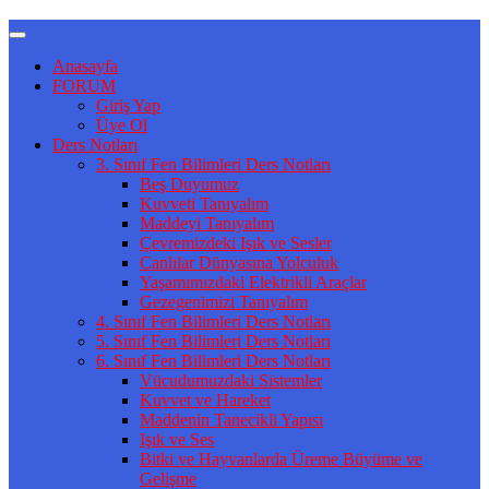
Anasayfa
FORUM
Giriş Yap
Üye Ol
Ders Notları
3. Sınıf Fen Bilimleri Ders Notları
Beş Duyumuz
Kuvveti Tanıyalım
Maddeyi Tanıyalım
Çevremizdeki Işık ve Sesler
Canlılar Dünyasına Yolculuk
Yaşamımızdaki Elektrikli Araçlar
Gezegenimizi Tanıyalım
4. Sınıf Fen Bilimleri Ders Notları
5. Sınıf Fen Bilimleri Ders Notları
6. Sınıf Fen Bilimleri Ders Notları
Vücudumuzdaki Sistemler
Kuvvet ve Hareket
Maddenin Tanecikli Yapısı
Işık ve Ses
Bitki ve Hayvanlarda Üreme Büyüme ve
Gelişme