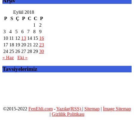
Arşiv
Eylül 2018
P
S
Ç
P
C
C
P
1
2
3
4
5
6
7
8
9
10
11
12
13
14
15
16
17
18
19
20
21
22
23
24
25
26
27
28
29
30
« Haz
Eki »
Tavsiyelerimiz
©2015-2022
FenEhli.com
-
Yazılar(RSS)
|
Sitemap
|
İmage Sitemap
|
Gizlilik Politikası