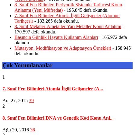
8. Sınıf Fen Bilimleri Periyodik Sistemin Tarihçesi Konu
Anlatımı (Yeni Müfredat)
- 195.845 defa okundu.
7. Sınıf Fen Bilimleri Atomla İlgili Gelişmeler (Atomun
Tarihçesi)
- 183.265 defa okundu.
8. Sınıf Metaller-Ametaller-Yarı Metaller Konu Anlatımı
-
170.597 defa okundu.
Basıncın Günlük Hayatta Kullanım Alanları
- 165.972 defa
okundu.
Mutasyon, Modifikasyon ve Adaptasyon Örnekleri
- 158.945
defa okundu.
Çok Yorumlananlar
1
7. Sınıf Fen Bilimleri Atomla İlgili Gelişmeler (A...
Ara 27, 2015
39
2
8. Sınıf Fen Bilimleri DNA ve Genetik Kod Konu Anl...
Ağu 20, 2016
36