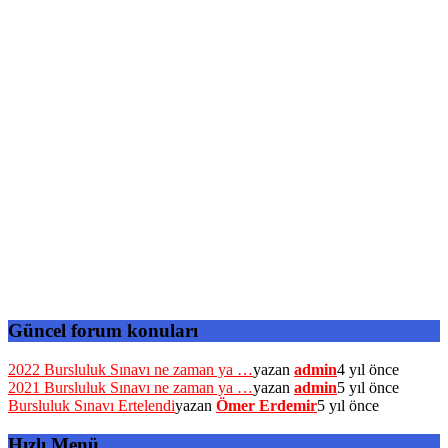
Güncel forum konuları
2022 Bursluluk Sınavı ne zaman ya …
yazan
admin
4 yıl önce
2021 Bursluluk Sınavı ne zaman ya …
yazan
admin
5 yıl önce
Bursluluk Sınavı Ertelendi
yazan
Ömer Erdemir
5 yıl önce
Hızlı Menü