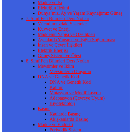
Madde ve Isı
Elektriğin İletimi
Dünya’mız, Ay ve Yaşam Kaynağımız Güneş
7. Sınıf Fen Bilimleri Ders Notları
Vücudumuzdaki Sistemler
Kuvvet ve Enerji
Maddenin Yapısı ve Özellikleri
Aynalarda Yansıma ve Işığın Soğurulması
İnsan ve Çevre İlişkileri
Elektrik Enerjisi
Güneş Sistemi ve Ötesi
8. Sınıf Fen Bilimleri Ders Notları
Mevsimler ve İklim
Mevsimlerin Oluşumu
DNA ve Genetik Kod
DNA ve Genetik Kod
Kalıtım
Mutasyon ve Modifikasyon
Adaptasyon (Çevreye Uyum)
Biyoteknoloji
Basınç
Katılarda Basınç
Akışkanlarda Basınç
Madde ve Endüstri
Periyodik Sistem