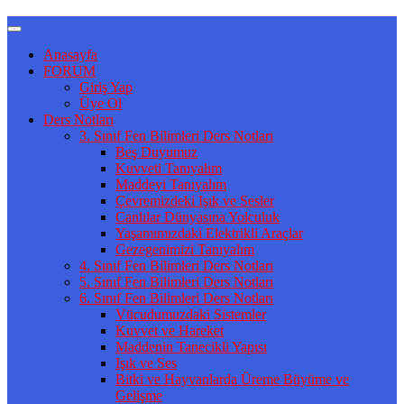
Anasayfa
FORUM
Giriş Yap
Üye Ol
Ders Notları
3. Sınıf Fen Bilimleri Ders Notları
Beş Duyumuz
Kuvveti Tanıyalım
Maddeyi Tanıyalım
Çevremizdeki Işık ve Sesler
Canlılar Dünyasına Yolculuk
Yaşamımızdaki Elektrikli Araçlar
Gezegenimizi Tanıyalım
4. Sınıf Fen Bilimleri Ders Notları
5. Sınıf Fen Bilimleri Ders Notları
6. Sınıf Fen Bilimleri Ders Notları
Vücudumuzdaki Sistemler
Kuvvet ve Hareket
Maddenin Tanecikli Yapısı
Işık ve Ses
Bitki ve Hayvanlarda Üreme Büyüme ve
Gelişme