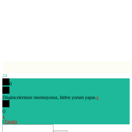
24
0
Düşüncelerinize önemsiyoruz, lütfen yorum yapın.
x
(
)
x
|
Yanıtla