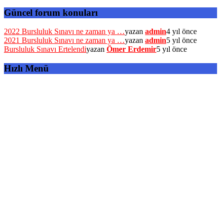
Güncel forum konuları
2022 Bursluluk Sınavı ne zaman ya …
yazan
admin
4 yıl önce
2021 Bursluluk Sınavı ne zaman ya …
yazan
admin
5 yıl önce
Bursluluk Sınavı Ertelendi
yazan
Ömer Erdemir
5 yıl önce
Hızlı Menü