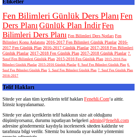
Etiketler
Fen Bilimleri Günlük Ders Planı
Fen
Ders Planı
Günlük Plan İndir
Fen
Bilimleri Ders Planı
Fen Bilimleri Ders Notları
Fen
Bilimleri Konu Anlatımı
2016-2017 Fen Bilimleri Günlük Planlar
2016-
2017 Fen Günlük Plan
2016-2017 Günlük Planlar
2017-2018 Fen Bilimleri
Günlük Planlar
2017-2018 Fen Günlük Plan
2017-2018 Günlük Planlar
7.
Sınıf Fen Bilimleri Günlük Plan
2015-2016 Fen Günlük Plan
2015-2016 Fen
Bilimleri Günlük Planlar
2015-2016 Günlük Planlar
8. Sınıf Fen Bilimleri Günlük Plan
6.
Sınıf Fen Bilimleri Günlük Plan
5. Sınıf Fen Bilimleri Günlük Plan
7. Sınıf Fen Günlük Plan
2016-2017
Telif Hakları
Sitede yer alan tüm içeriklerin telif hakları
Fenehli.Com
‘a aittir.
İzinsiz kopyalanamaz.
Sitede yer alan içeriklerin telif hakkının size ait olduğunu
düşünüyorsanız, durumu ispatlayan belgeleri
admin@fenehli.com
adresine göndermeniz kaydıyla incelenerek siteden kaldırılır ve
tarafınıza bilgi verilir. Sitemiz bu konuda uyar-kaldır yöntemini
prensip edinmiştir.