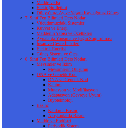
Madde ve Isı
Elektriğin İletimi
Dünya’mız, Ay ve Yaşam Kaynağımız Güneş
7. Sınıf Fen Bilimleri Ders Notları
Vücudumuzdaki Sistemler
Kuvvet ve Enerji
Maddenin Yapısı ve Özellikleri
Aynalarda Yansıma ve Işığın Soğurulması
İnsan ve Çevre İlişkileri
Elektrik Enerjisi
Güneş Sistemi ve Ötesi
8. Sınıf Fen Bilimleri Ders Notları
Mevsimler ve İklim
Mevsimlerin Oluşumu
DNA ve Genetik Kod
DNA ve Genetik Kod
Kalıtım
Mutasyon ve Modifikasyon
Adaptasyon (Çevreye Uyum)
Biyoteknoloji
Basınç
Katılarda Basınç
Akışkanlarda Basınç
Madde ve Endüstri
Periyodik Sistem