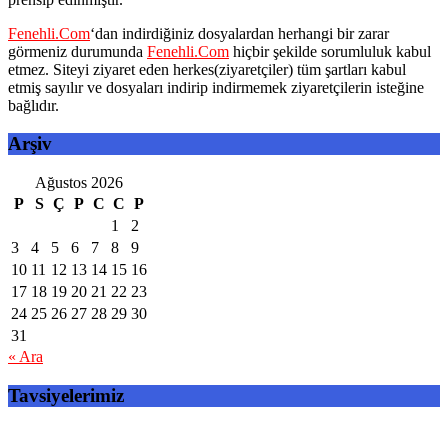
Fenehli.Com
‘dan indirdiğiniz dosyalardan herhangi bir zarar
görmeniz durumunda
Fenehli.Com
hiçbir şekilde sorumluluk kabul
etmez. Siteyi ziyaret eden herkes(ziyaretçiler) tüm şartları kabul
etmiş sayılır ve dosyaları indirip indirmemek ziyaretçilerin isteğine
bağlıdır.
Arşiv
Ağustos 2026
P
S
Ç
P
C
C
P
1
2
3
4
5
6
7
8
9
10
11
12
13
14
15
16
17
18
19
20
21
22
23
24
25
26
27
28
29
30
31
« Ara
Tavsiyelerimiz