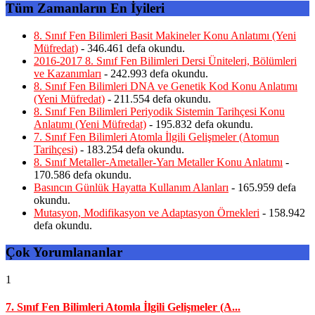
Tüm Zamanların En İyileri
8. Sınıf Fen Bilimleri Basit Makineler Konu Anlatımı (Yeni
Müfredat)
- 346.461 defa okundu.
2016-2017 8. Sınıf Fen Bilimleri Dersi Üniteleri, Bölümleri
ve Kazanımları
- 242.993 defa okundu.
8. Sınıf Fen Bilimleri DNA ve Genetik Kod Konu Anlatımı
(Yeni Müfredat)
- 211.554 defa okundu.
8. Sınıf Fen Bilimleri Periyodik Sistemin Tarihçesi Konu
Anlatımı (Yeni Müfredat)
- 195.832 defa okundu.
7. Sınıf Fen Bilimleri Atomla İlgili Gelişmeler (Atomun
Tarihçesi)
- 183.254 defa okundu.
8. Sınıf Metaller-Ametaller-Yarı Metaller Konu Anlatımı
-
170.586 defa okundu.
Basıncın Günlük Hayatta Kullanım Alanları
- 165.959 defa
okundu.
Mutasyon, Modifikasyon ve Adaptasyon Örnekleri
- 158.942
defa okundu.
Çok Yorumlananlar
1
7. Sınıf Fen Bilimleri Atomla İlgili Gelişmeler (A...