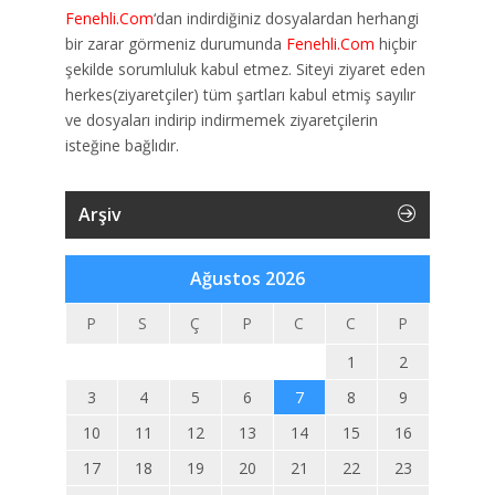
Fenehli.Com
‘dan indirdiğiniz dosyalardan herhangi
bir zarar görmeniz durumunda
Fenehli.Com
hiçbir
şekilde sorumluluk kabul etmez. Siteyi ziyaret eden
herkes(ziyaretçiler) tüm şartları kabul etmiş sayılır
ve dosyaları indirip indirmemek ziyaretçilerin
isteğine bağlıdır.
Arşiv
Ağustos 2026
P
S
Ç
P
C
C
P
1
2
3
4
5
6
7
8
9
10
11
12
13
14
15
16
17
18
19
20
21
22
23