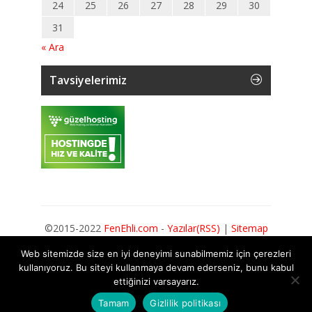
24
25
26
27
28
29
30
31
« Ara
Tavsiyelerimiz
©2015-2022
FenEhli.com
-
Yazılar(RSS)
|
Sitemap
|
İmage Sitemap
|
Gizlilik Politikası
Web sitemizde size en iyi deneyimi sunabilmemiz için çerezleri
kullanıyoruz. Bu siteyi kullanmaya devam ederseniz, bunu kabul
24
ettiğinizi varsayarız.
Tamam
Gizlilik politikası