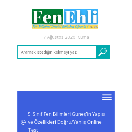
7 Ağustos 2026, Cuma
5. Sınıf Fen Bilimleri Güneş’in Yapısı
ve Özellikleri Doğru/Yanlış Online
Test