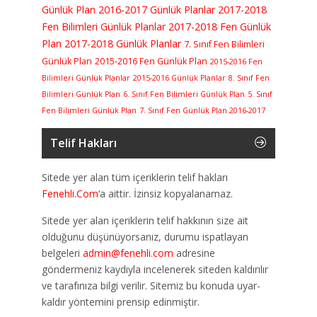
Günlük Plan
2016-2017 Günlük Planlar
2017-2018
Fen Bilimleri Günlük Planlar
2017-2018 Fen Günlük
Plan
2017-2018 Günlük Planlar
7. Sınıf Fen Bilimleri
Günlük Plan
2015-2016 Fen Günlük Plan
2015-2016 Fen
Bilimleri Günlük Planlar
2015-2016 Günlük Planlar
8. Sınıf Fen
Bilimleri Günlük Plan
6. Sınıf Fen Bilimleri Günlük Plan
5. Sınıf
Fen Bilimleri Günlük Plan
7. Sınıf Fen Günlük Plan 2016-2017
Telif Hakları
Sitede yer alan tüm içeriklerin telif hakları
Fenehli.Com
‘a aittir. İzinsiz kopyalanamaz.
Sitede yer alan içeriklerin telif hakkının size ait
olduğunu düşünüyorsanız, durumu ispatlayan
belgeleri
admin@fenehli.com
adresine
göndermeniz kaydıyla incelenerek siteden kaldırılır
ve tarafınıza bilgi verilir. Sitemiz bu konuda uyar-
kaldır yöntemini prensip edinmiştir.