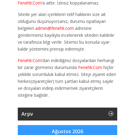
Fenehli.Com
‘a aittir. İzinsiz kopyalanamaz.
Sitede yer alan içeriklerin telif hakkının size ait
olduğunu düşünüyorsanız, durumu ispatlayan
belgeleri
admin@fenehli.com
adresine
göndermeniz kaydıyla incelenerek siteden kaldırılır
ve tarafınıza bilgi verilir. Sitemiz bu konuda uyar-
kaldır yöntemini prensip edinmiştir.
Fenehli.Com
‘dan indirdiğiniz dosyalardan herhangi
bir zarar görmeniz durumunda
Fenehli.Com
hiçbir
şekilde sorumluluk kabul etmez. Siteyi ziyaret eden
herkes(ziyaretçiler) tüm şartları kabul etmiş sayılır
ve dosyaları indirip indirmemek ziyaretçilerin
isteğine bağlıdır.
Arşiv
Ağustos 2026