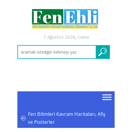
7 Ağustos 2026, Cuma
Fen Bilimleri Kavram Haritaları, Afiş
ve Posterler