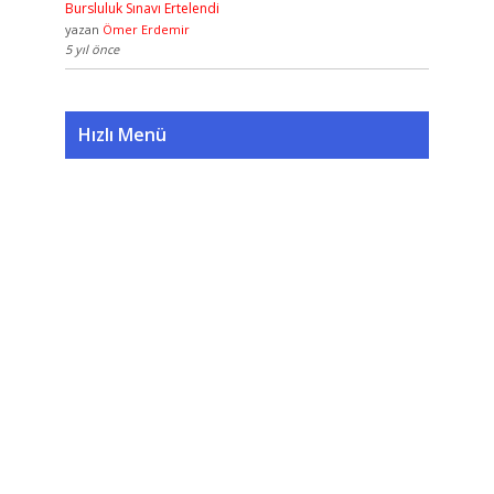
Bursluluk Sınavı Ertelendi
yazan
Ömer Erdemir
5 yıl önce
Hızlı Menü