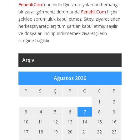
Fenehli.Com
‘dan indirdiğiniz dosyalardan herhangi
bir zarar görmeniz durumunda
Fenehli.Com
hiçbir
şekilde sorumluluk kabul etmez. Siteyi ziyaret eden
herkes(ziyaretçiler) tüm şartları kabul etmiş sayılır
ve dosyaları indirip indirmemek ziyaretçilerin
isteğine bağlıdır.
Arşiv
Ağustos 2026
P
S
Ç
P
C
C
P
1
2
3
4
5
6
7
8
9
10
11
12
13
14
15
16
17
18
19
20
21
22
23