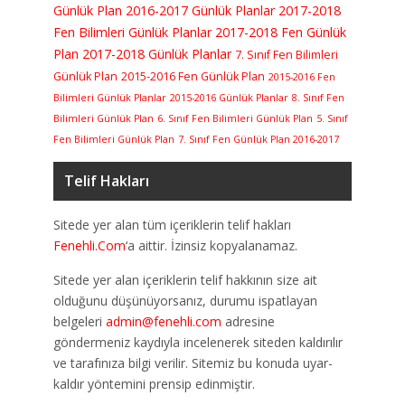
Günlük Plan
2016-2017 Günlük Planlar
2017-2018
Fen Bilimleri Günlük Planlar
2017-2018 Fen Günlük
Plan
2017-2018 Günlük Planlar
7. Sınıf Fen Bilimleri
Günlük Plan
2015-2016 Fen Günlük Plan
2015-2016 Fen
Bilimleri Günlük Planlar
2015-2016 Günlük Planlar
8. Sınıf Fen
Bilimleri Günlük Plan
6. Sınıf Fen Bilimleri Günlük Plan
5. Sınıf
Fen Bilimleri Günlük Plan
7. Sınıf Fen Günlük Plan 2016-2017
Telif Hakları
Sitede yer alan tüm içeriklerin telif hakları
Fenehli.Com
‘a aittir. İzinsiz kopyalanamaz.
Sitede yer alan içeriklerin telif hakkının size ait
olduğunu düşünüyorsanız, durumu ispatlayan
belgeleri
admin@fenehli.com
adresine
göndermeniz kaydıyla incelenerek siteden kaldırılır
ve tarafınıza bilgi verilir. Sitemiz bu konuda uyar-
kaldır yöntemini prensip edinmiştir.