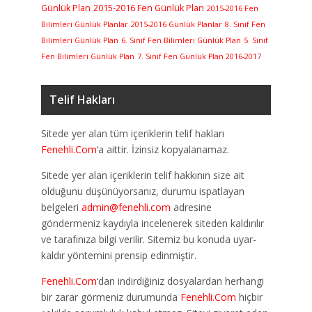
Günlük Plan
2015-2016 Fen Günlük Plan
2015-2016 Fen
Bilimleri Günlük Planlar
2015-2016 Günlük Planlar
8. Sınıf Fen
Bilimleri Günlük Plan
6. Sınıf Fen Bilimleri Günlük Plan
5. Sınıf
Fen Bilimleri Günlük Plan
7. Sınıf Fen Günlük Plan 2016-2017
Telif Hakları
Sitede yer alan tüm içeriklerin telif hakları
Fenehli.Com
‘a aittir. İzinsiz kopyalanamaz.
Sitede yer alan içeriklerin telif hakkının size ait
olduğunu düşünüyorsanız, durumu ispatlayan
belgeleri
admin@fenehli.com
adresine
göndermeniz kaydıyla incelenerek siteden kaldırılır
ve tarafınıza bilgi verilir. Sitemiz bu konuda uyar-
kaldır yöntemini prensip edinmiştir.
Fenehli.Com
‘dan indirdiğiniz dosyalardan herhangi
bir zarar görmeniz durumunda
Fenehli.Com
hiçbir