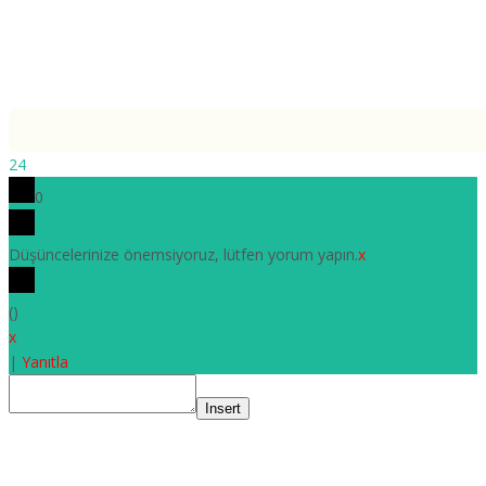
24
0
Düşüncelerinize önemsiyoruz, lütfen yorum yapın.
x
(
)
x
|
Yanıtla
Insert