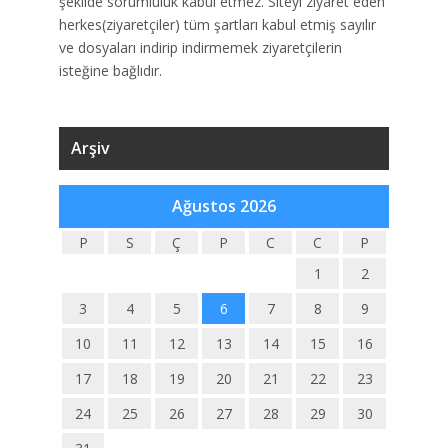
şekilde sorumluluk kabul etmez. Siteyi ziyaret eden
herkes(ziyaretçiler) tüm şartları kabul etmiş sayılır
ve dosyaları indirip indirmemek ziyaretçilerin
isteğine bağlıdır.
Arşiv
Ağustos 2026
P
S
Ç
P
C
C
P
1
2
3
4
5
6
7
8
9
10
11
12
13
14
15
16
17
18
19
20
21
22
23
24
25
26
27
28
29
30