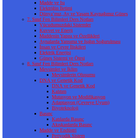
Madde ve Isı
Elektriğin İletimi
Dünya’mız, Ay ve Yaşam Kaynağımız Güneş
7. Sınıf Fen Bilimleri Ders Notları
Vücudumuzdaki Sistemler
Kuvvet ve Enerji
Maddenin Yapısı ve Özellikleri
Aynalarda Yansıma ve Işığın Soğurulması
İnsan ve Çevre İlişkileri
Elektrik Enerjisi
Güneş Sistemi ve Ötesi
8. Sınıf Fen Bilimleri Ders Notları
Mevsimler ve İklim
Mevsimlerin Oluşumu
DNA ve Genetik Kod
DNA ve Genetik Kod
Kalıtım
Mutasyon ve Modifikasyon
Adaptasyon (Çevreye Uyum)
Biyoteknoloji
Basınç
Katılarda Basınç
Akışkanlarda Basınç
Madde ve Endüstri
Periyodik Sistem