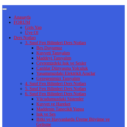
Anasayfa
FORUM
Giriş Yap
Üye Ol
Ders Notları
3. Sınıf Fen Bilimleri Ders Notları
Beş Duyumuz
Kuvveti Tanıyalım
Maddeyi Tanıyalım
Çevremizdeki Işık ve Sesler
Canlılar Dünyasına Yolculuk
Yaşamımızdaki Elektrikli Araçlar
Gezegenimizi Tanıyalım
4. Sınıf Fen Bilimleri Ders Notları
5. Sınıf Fen Bilimleri Ders Notları
6. Sınıf Fen Bilimleri Ders Notları
Vücudumuzdaki Sistemler
Kuvvet ve Hareket
Maddenin Tanecikli Yapısı
Işık ve Ses
Bitki ve Hayvanlarda Üreme Büyüme ve
Gelişme