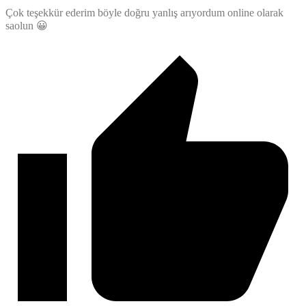
Çok teşekkür ederim böyle doğru yanlış arıyordum online olarak
saolun 😀