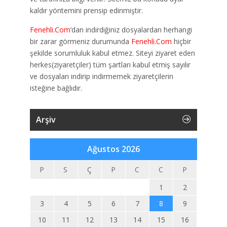
kaldır yöntemini prensip edinmiştir.
Fenehli.Com
‘dan indirdiğiniz dosyalardan herhangi
bir zarar görmeniz durumunda
Fenehli.Com
hiçbir
şekilde sorumluluk kabul etmez. Siteyi ziyaret eden
herkes(ziyaretçiler) tüm şartları kabul etmiş sayılır
ve dosyaları indirip indirmemek ziyaretçilerin
isteğine bağlıdır.
Arşiv
Ağustos 2026
P
S
Ç
P
C
C
P
1
2
3
4
5
6
7
8
9
10
11
12
13
14
15
16