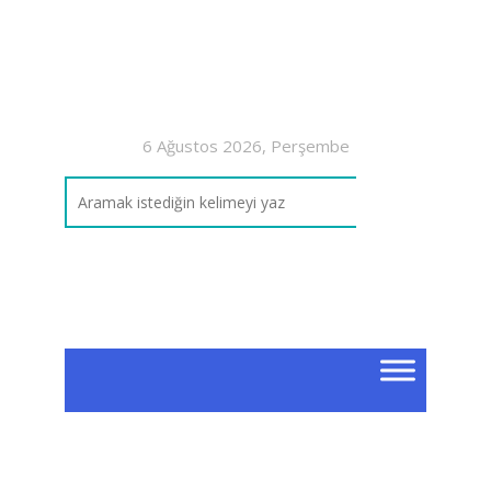
6 Ağustos 2026, Perşembe
Şan
Öğ
Ka
2016-
Kursu 