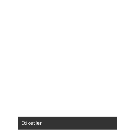
3
5.
T
4
7.
Ağ
5
7.
K
Etiketler