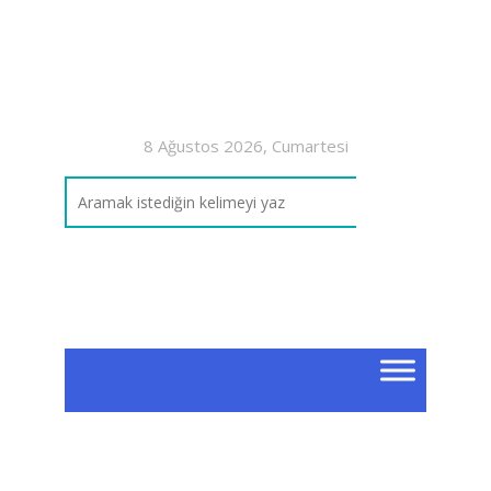
8 Ağustos 2026, Cumartesi
8. 
So
7. Sın
Konu 