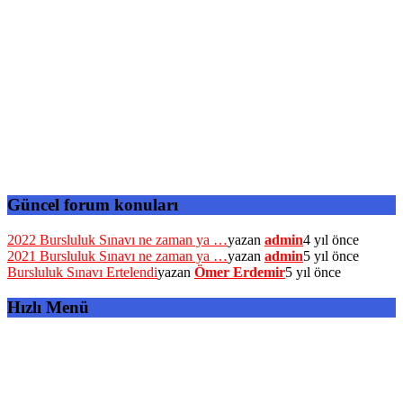
Güncel forum konuları
2022 Bursluluk Sınavı ne zaman ya …
yazan
admin
4 yıl önce
2021 Bursluluk Sınavı ne zaman ya …
yazan
admin
5 yıl önce
Bursluluk Sınavı Ertelendi
yazan
Ömer Erdemir
5 yıl önce
Hızlı Menü