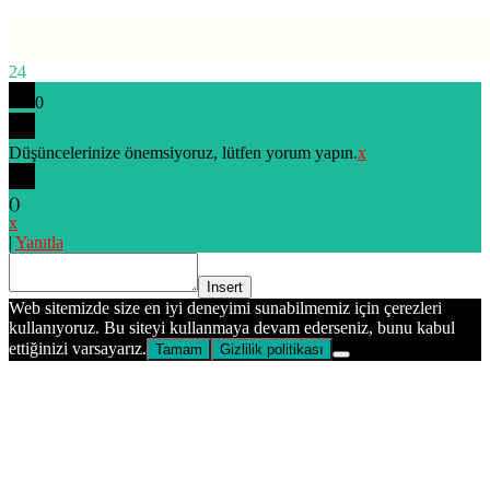
24
0
Düşüncelerinize önemsiyoruz, lütfen yorum yapın.
x
(
)
x
|
Yanıtla
Insert
Web sitemizde size en iyi deneyimi sunabilmemiz için çerezleri
kullanıyoruz. Bu siteyi kullanmaya devam ederseniz, bunu kabul
ettiğinizi varsayarız.
Tamam
Gizlilik politikası