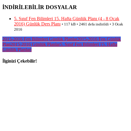
İNDİRİLEBİLİR DOSYALAR
5. Sınıf Fen Bilimleri 15. Hafta Günlük Planı (4 - 8 Ocak
2016) Günlük Ders Planı
• 117 kB • 2461 defa indirildi • 3 Ocak
2016
2015-2016 Fen Bilimleri Günlük Planlar
2015-2016 Fen Günlük
Plan
2015-2016 Günlük Planlar
5. Sınıf Fen Bilimleri 15. Hafta
Günlük Planları
İlginizi Çekebilir!