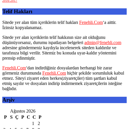
2016-2017
Telif Hakları
Sitede yer alan tüm içeriklerin telif hakları
Fenehli.Com
‘a aittir.
İzinsiz kopyalanamaz.
Sitede yer alan içeriklerin telif hakkının size ait olduğunu
düşünüyorsanız, durumu ispatlayan belgeleri
admin@fenehli.com
adresine göndermeniz kaydıyla incelenerek siteden kaldırılır ve
tarafınıza bilgi verilir. Sitemiz bu konuda uyar-kaldır yöntemini
prensip edinmiştir.
Fenehli.Com
‘dan indirdiğiniz dosyalardan herhangi bir zarar
görmeniz durumunda
Fenehli.Com
hiçbir şekilde sorumluluk kabul
etmez. Siteyi ziyaret eden herkes(ziyaretçiler) tüm şartları kabul
etmiş sayılır ve dosyaları indirip indirmemek ziyaretçilerin isteğine
bağlıdır.
Arşiv
Ağustos 2026
P
S
Ç
P
C
C
P
1
2