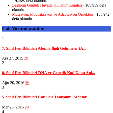
170.589 defa okundu.
Basıncın Günlük Hayatta Kullanım Alanları
- 165.959 defa
okundu.
Mutasyon, Modifikasyon ve Adaptasyon Örnekleri
- 158.942
defa okundu.
Çok Yorumlananlar
1
7. Sınıf Fen Bilimleri Atomla İlgili Gelişmeler (A...
Ara 27, 2015
39
2
8. Sınıf Fen Bilimleri DNA ve Genetik Kod Konu Anl...
Ağu 20, 2016
36
3
5. Sınıf Fen Bilimleri Canlıları Tanıyalım (Mantar...
Mar 25, 2016
29
4