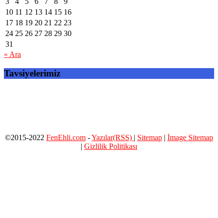
3
4
5
6
7
8
9
10
11
12
13
14
15
16
17
18
19
20
21
22
23
24
25
26
27
28
29
30
31
« Ara
Tavsiyelerimiz
©2015-2022
FenEhli.com
-
Yazılar(RSS)
|
Sitemap
|
İmage Sitemap
|
Gizlilik Politikası