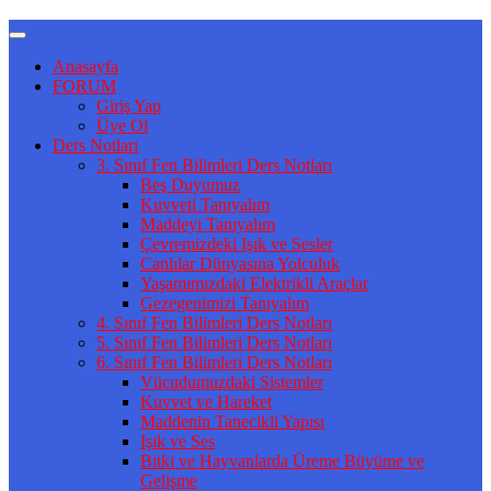
Anasayfa
FORUM
Giriş Yap
Üye Ol
Ders Notları
3. Sınıf Fen Bilimleri Ders Notları
Beş Duyumuz
Kuvveti Tanıyalım
Maddeyi Tanıyalım
Çevremizdeki Işık ve Sesler
Canlılar Dünyasına Yolculuk
Yaşamımızdaki Elektrikli Araçlar
Gezegenimizi Tanıyalım
4. Sınıf Fen Bilimleri Ders Notları
5. Sınıf Fen Bilimleri Ders Notları
6. Sınıf Fen Bilimleri Ders Notları
Vücudumuzdaki Sistemler
Kuvvet ve Hareket
Maddenin Tanecikli Yapısı
Işık ve Ses
Bitki ve Hayvanlarda Üreme Büyüme ve
Gelişme