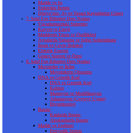
Madde ve Isı
Elektriğin İletimi
Dünya’mız, Ay ve Yaşam Kaynağımız Güneş
7. Sınıf Fen Bilimleri Ders Notları
Vücudumuzdaki Sistemler
Kuvvet ve Enerji
Maddenin Yapısı ve Özellikleri
Aynalarda Yansıma ve Işığın Soğurulması
İnsan ve Çevre İlişkileri
Elektrik Enerjisi
Güneş Sistemi ve Ötesi
8. Sınıf Fen Bilimleri Ders Notları
Mevsimler ve İklim
Mevsimlerin Oluşumu
DNA ve Genetik Kod
DNA ve Genetik Kod
Kalıtım
Mutasyon ve Modifikasyon
Adaptasyon (Çevreye Uyum)
Biyoteknoloji
Basınç
Katılarda Basınç
Akışkanlarda Basınç
Madde ve Endüstri
Periyodik Sistem