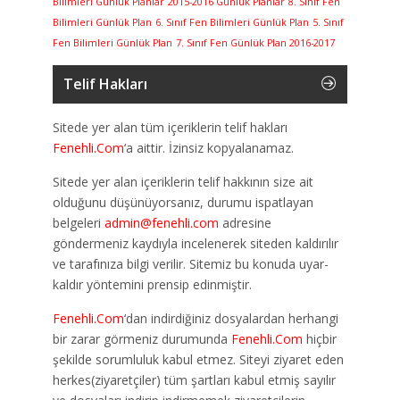
Bilimleri Günlük Planlar
2015-2016 Günlük Planlar
8. Sınıf Fen
Bilimleri Günlük Plan
6. Sınıf Fen Bilimleri Günlük Plan
5. Sınıf
Fen Bilimleri Günlük Plan
7. Sınıf Fen Günlük Plan 2016-2017
Telif Hakları
Sitede yer alan tüm içeriklerin telif hakları
Fenehli.Com
‘a aittir. İzinsiz kopyalanamaz.
Sitede yer alan içeriklerin telif hakkının size ait
olduğunu düşünüyorsanız, durumu ispatlayan
belgeleri
admin@fenehli.com
adresine
göndermeniz kaydıyla incelenerek siteden kaldırılır
ve tarafınıza bilgi verilir. Sitemiz bu konuda uyar-
kaldır yöntemini prensip edinmiştir.
Fenehli.Com
‘dan indirdiğiniz dosyalardan herhangi
bir zarar görmeniz durumunda
Fenehli.Com
hiçbir
şekilde sorumluluk kabul etmez. Siteyi ziyaret eden
herkes(ziyaretçiler) tüm şartları kabul etmiş sayılır