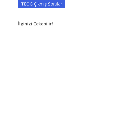
TEOG Çıkmış Sorular
İlginizi Çekebilir!