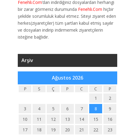
Fenehli.Com
‘dan indirdiğiniz dosyalardan herhangi
bir zarar görmeniz durumunda
Fenehli.Com
hiçbir
şekilde sorumluluk kabul etmez. Siteyi ziyaret eden
herkes(ziyaretçiler) tüm şartları kabul etmiş sayılır
ve dosyaları indirip indirmemek ziyaretçilerin
isteğine bağlıdır.
Arşiv
Ağustos 2026
P
S
Ç
P
C
C
P
1
2
3
4
5
6
7
8
9
10
11
12
13
14
15
16
17
18
19
20
21
22
23