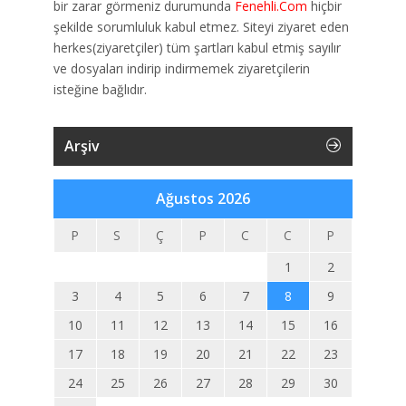
bir zarar görmeniz durumunda
Fenehli.Com
hiçbir
şekilde sorumluluk kabul etmez. Siteyi ziyaret eden
herkes(ziyaretçiler) tüm şartları kabul etmiş sayılır
ve dosyaları indirip indirmemek ziyaretçilerin
isteğine bağlıdır.
Arşiv
Ağustos 2026
P
S
Ç
P
C
C
P
1
2
3
4
5
6
7
8
9
10
11
12
13
14
15
16
17
18
19
20
21
22
23
24
25
26
27
28
29
30