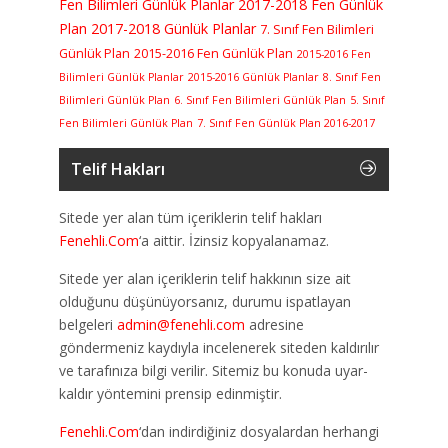
Fen Bilimleri Günlük Planlar
2017-2018 Fen Günlük
Plan
2017-2018 Günlük Planlar
7. Sınıf Fen Bilimleri
Günlük Plan
2015-2016 Fen Günlük Plan
2015-2016 Fen
Bilimleri Günlük Planlar
2015-2016 Günlük Planlar
8. Sınıf Fen
Bilimleri Günlük Plan
6. Sınıf Fen Bilimleri Günlük Plan
5. Sınıf
Fen Bilimleri Günlük Plan
7. Sınıf Fen Günlük Plan 2016-2017
Telif Hakları
Sitede yer alan tüm içeriklerin telif hakları
Fenehli.Com
‘a aittir. İzinsiz kopyalanamaz.
Sitede yer alan içeriklerin telif hakkının size ait
olduğunu düşünüyorsanız, durumu ispatlayan
belgeleri
admin@fenehli.com
adresine
göndermeniz kaydıyla incelenerek siteden kaldırılır
ve tarafınıza bilgi verilir. Sitemiz bu konuda uyar-
kaldır yöntemini prensip edinmiştir.
Fenehli.Com
‘dan indirdiğiniz dosyalardan herhangi