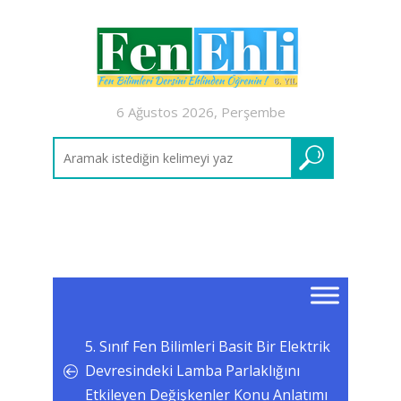
6 Ağustos 2026, Perşembe
5. Sınıf Fen Bilimleri Basit Bir Elektrik
Devresindeki Lamba Parlaklığını
Etkileyen Değişkenler Konu Anlatımı