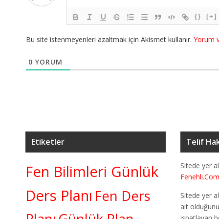
{}
[+]
Bu site istenmeyenleri azaltmak için Akismet kullanır.
Yorum ve
0
YORUM
Etiketler
Telif Hak
Sitede yer al
Fen Bilimleri Günlük
Fenehli.Co
Ders Planı
Fen Ders
Sitede yer al
ait olduğun
Planı
Günlük Plan
ispatlayan b