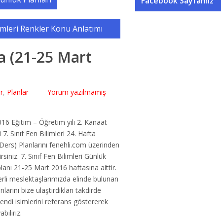
Facebook Sayfamız
limleri Renkler Konu Anlatımı
ta (21-25 Mart
r
,
Planlar
Yorum yazılmamış
16 Eğitim – Öğretim yılı 2. Kanaat
7. Sınıf Fen Bilimleri 24. Hafta
Ders) Planlarını fenehli.com üzerinden
lirsiniz. 7. Sınıf Fen Bilimleri Günlük
lanı 21-25 Mart 2016 haftasına aittir.
erli meslektaşlarımızda elinde bulunan
nlarını bize ulaştırdıkları takdirde
kendi isimlerini referans göstererek
biliriz.