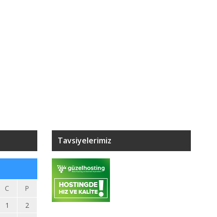
Tavsiyelerimiz
C
P
1
2