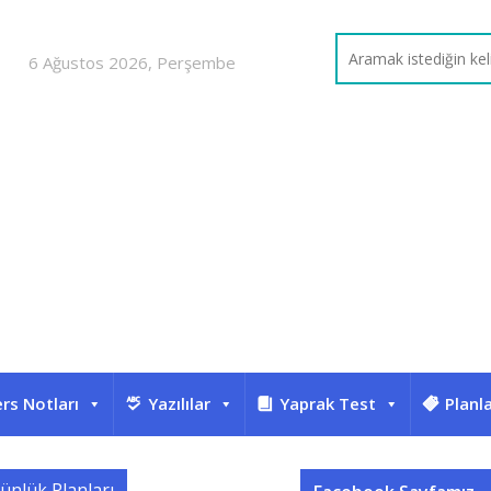
6 Ağustos 2026, Perşembe
rs Notları
Yazılılar
Yaprak Test
Planl
Günlük Planları