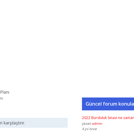
nı
Güncel forum konula
2022 Bursluluk Sınavı ne zama
karşılaştırır.
yazan
admin
4 yıl önce