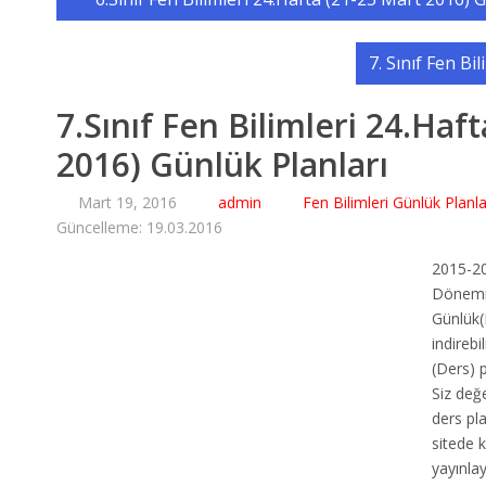
7. Sınıf Fen Bi
7.Sınıf Fen Bilimleri 24.Haf
2016) Günlük Planları
Mart 19, 2016
admin
Fen Bilimleri Günlük Planla
Güncelleme: 19.03.2016
2015-20
Dönemi 
Günlük(
indirebi
(Ders) p
Siz değ
ders pla
sitede 
yayınlaya