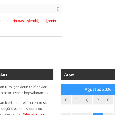
rilerinizin nasıl işlendiğini öğrenin.
ları
Arşiv
an tüm içeriklerin telif hakları
Ağustos 2026
m
‘a aittir. İzinsiz kopyalanamaz.
P
S
Ç
P
C
an içeriklerin telif hakkının size
u düşünüyorsanız, durumu
elgeleri
admin@fenehli.com