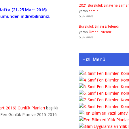
2021 Bursluluk Sınavı ne zama
. Hafta (21-25 Mart 2016)
yazan
admin
lümünden indirebilirsiniz.
5 yıl önce
Bursluluk Sınavı Ertelendi
yazan
Ömer Erdemir
5 yıl önce
Hızlı Menü
art 2016) Günlük Planları
başlıklı
6 Fen Günlük Plan ve 2015-2016