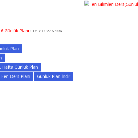
16 Günlük Planı
• 171 kB • 2516 defa
nlük Plan
n
24. Hafta Günlük Plan
Fen Ders Planı
Günlük Plan İndir