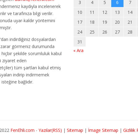
3
4
5
6
7
ndermeniz kaydıyla incelenerek
10
11
12
13
14
ılır ve tarafınıza bilgi verilir.
konuda uyar-kaldır yöntemini
17
18
19
20
21
miştir.
24
25
26
27
28
m
‘dan indirdiğiniz dosyalardan
31
r zarar görmeniz durumunda
« Ara
m
hiçbir şekilde sorumluluk kabul
i ziyaret eden
etçiler) tüm şartları kabul etmiş
osyaları indirip indirmemek
n isteğine bağlıdır.
2022
FenEhli.com
-
Yazılar(RSS)
|
Sitemap
|
İmage Sitemap
|
Gizlilik 