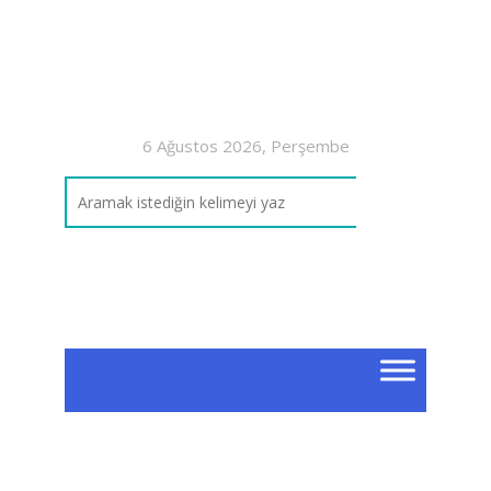
6 Ağustos 2026, Perşembe
7.S
Ma
7. Sın
Enerji
Anlatı