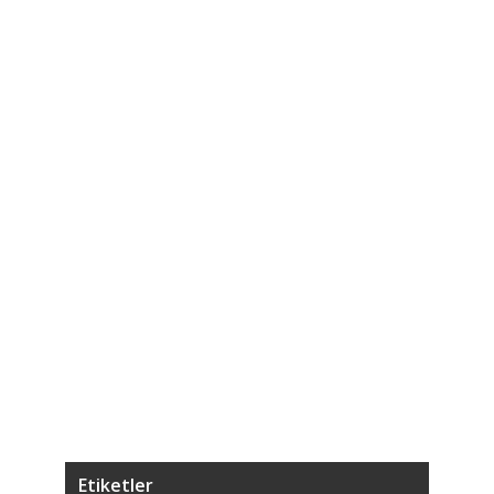
3
5.
T
4
7.
Ağ
5
7.
K
Etiketler