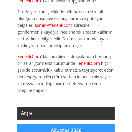
Fenehli.Com
‘a aittir. İzinsiz kopyalanamaz.
Sitede yer alan içeriklerin telif hakkının size ait
olduğunu düşünüyorsanız, durumu ispatlayan
belgeleri
admin@fenehli.com
adresine
göndermeniz kaydıyla incelenerek siteden kaldırılır
ve tarafınıza bilgi verilir. Sitemiz bu konuda uyar-
kaldır yöntemini prensip edinmiştir.
Fenehli.Com
‘dan indirdiğiniz dosyalardan herhangi
bir zarar görmeniz durumunda
Fenehli.Com
hiçbir
şekilde sorumluluk kabul etmez. Siteyi ziyaret eden
herkes(ziyaretçiler) tüm şartları kabul etmiş sayılır
ve dosyaları indirip indirmemek ziyaretçilerin
isteğine bağlıdır.
Arşiv
Ağustos 2026