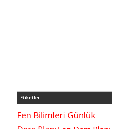
4
7.
Ağ
5
7.
K
Etiketler
Fen Bilimleri Günlük