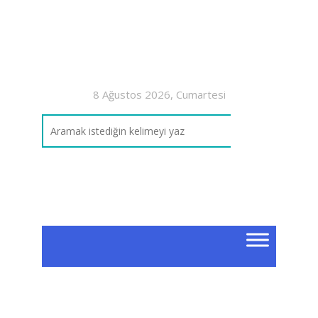
8 Ağustos 2026, Cumartesi
7. 
Ta
7. Sın
Konu 